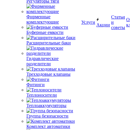
Регуляторы тяги
Фирменные
Статьи
О
комплектующие
Услуги
и
Акции
к
советы
Буферные емкости
Расширительные баки
Гидравлические
разделители
Трехходовые клапаны
Фитинги
Теплоносители
Теплоаккумуляторы
Группа безопасности
Комплект автоматики