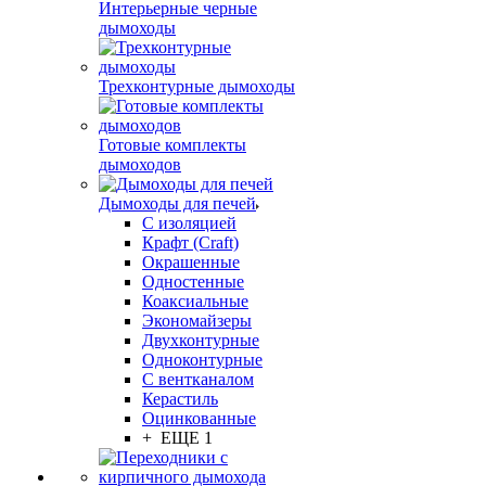
Интерьерные черные
дымоходы
Трехконтурные дымоходы
Готовые комплекты
дымоходов
Дымоходы для печей
С изоляцией
Крафт (Craft)
Окрашенные
Одностенные
Коаксиальные
Экономайзеры
Двухконтурные
Одноконтурные
С вентканалом
Керастиль
Оцинкованные
+ ЕЩЕ 1