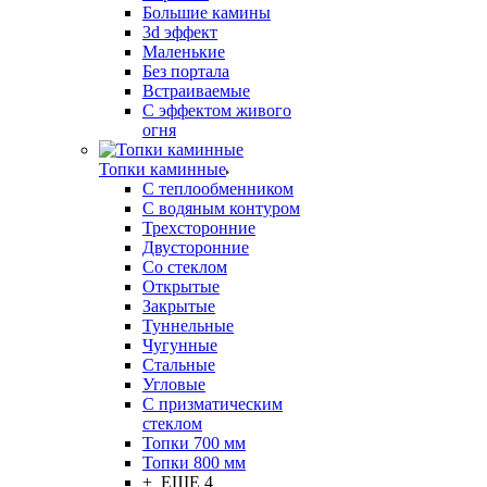
Большие камины
3d эффект
Маленькие
Без портала
Встраиваемые
С эффектом живого
огня
Топки каминные
С теплообменником
С водяным контуром
Трехсторонние
Двусторонние
Со стеклом
Открытые
Закрытые
Туннельные
Чугунные
Стальные
Угловые
С призматическим
стеклом
Топки 700 мм
Топки 800 мм
+ ЕЩЕ 4