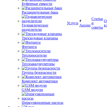
Буферные емкости
Расширительные баки
Статьи
О
Услуги
и
Гидравлические
Акции
к
советы
разделители
Трехходовые клапаны
Фитинги
Теплоносители
Теплоаккумуляторы
Группа безопасности
Комплект автоматики
GSM модули
Циркуляционные насосы