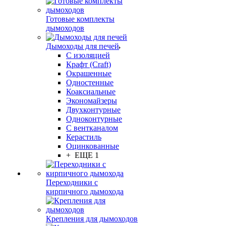
Готовые комплекты
дымоходов
Дымоходы для печей
С изоляцией
Крафт (Craft)
Окрашенные
Одностенные
Коаксиальные
Экономайзеры
Двухконтурные
Одноконтурные
С вентканалом
Керастиль
Оцинкованные
+ ЕЩЕ 1
Переходники с
кирпичного дымохода
Крепления для дымоходов