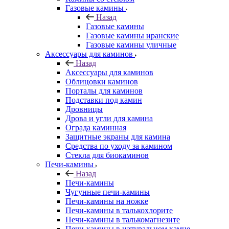
Газовые камины
Назад
Газовые камины
Газовые камины иранские
Газовые камины уличные
Аксессуары для каминов
Назад
Аксессуары для каминов
Облицовки каминов
Порталы для каминов
Подставки под камин
Дровницы
Дрова и угли для камина
Ограда каминная
Защитные экраны для камина
Средства по уходу за камином
Стекла для биокаминов
Печи-камины
Назад
Печи-камины
Чугунные печи-камины
Печи-камины на ножке
Печи-камины в талькохлорите
Печи-камины в талькомагнезите
Печи-камины в натуральном камне