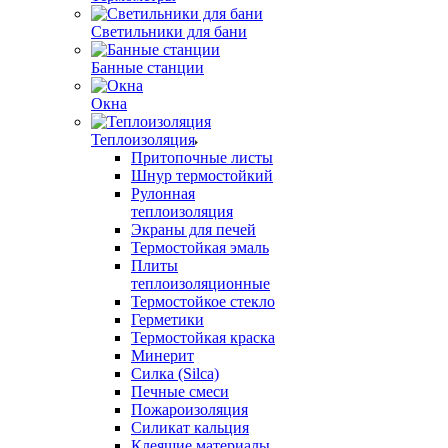
Светильники для бани
Банные станции
Окна
Теплоизоляция
Притопочные листы
Шнур термостойкий
Рулонная
теплоизоляция
Экраны для печей
Термостойкая эмаль
Плиты
теплоизоляционные
Термостойкое стекло
Герметики
Термостойкая краска
Минерит
Силка (Silca)
Печные смеси
Пожароизоляция
Силикат кальция
Клеящие материалы