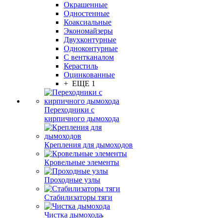
Окрашенные
Одностенные
Коаксиальные
Экономайзеры
Двухконтурные
Одноконтурные
С вентканалом
Керастиль
Оцинкованные
+ ЕЩЕ 1
Переходники с
кирпичного дымохода
Крепления для дымоходов
Кровельные элементы
Проходные узлы
Стабилизаторы тяги
Чистка дымохода