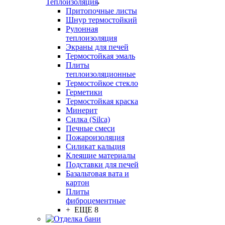
Теплоизоляция
Притопочные листы
Шнур термостойкий
Рулонная
теплоизоляция
Экраны для печей
Термостойкая эмаль
Плиты
теплоизоляционные
Термостойкое стекло
Герметики
Термостойкая краска
Минерит
Силка (Silca)
Печные смеси
Пожароизоляция
Силикат кальция
Клеящие материалы
Подставки для печей
Базальтовая вата и
картон
Плиты
фиброцементные
+ ЕЩЕ 8