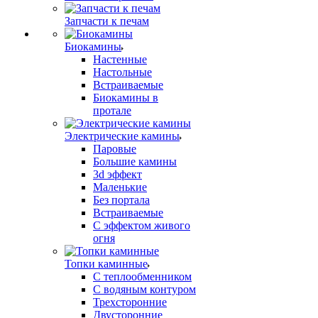
Запчасти к печам
Биокамины
Настенные
Настольные
Встраиваемые
Биокамины в
протале
Электрические камины
Паровые
Большие камины
3d эффект
Маленькие
Без портала
Встраиваемые
С эффектом живого
огня
Топки каминные
С теплообменником
С водяным контуром
Трехсторонние
Двусторонние