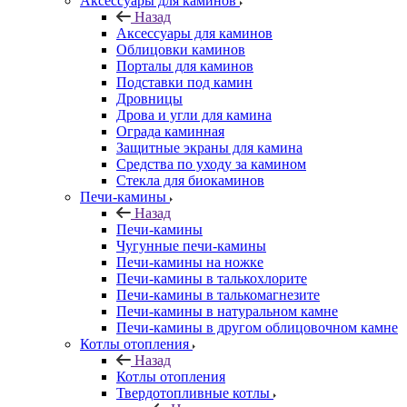
Аксессуары для каминов
Назад
Аксессуары для каминов
Облицовки каминов
Порталы для каминов
Подставки под камин
Дровницы
Дрова и угли для камина
Ограда каминная
Защитные экраны для камина
Средства по уходу за камином
Стекла для биокаминов
Печи-камины
Назад
Печи-камины
Чугунные печи-камины
Печи-камины на ножке
Печи-камины в талькохлорите
Печи-камины в талькомагнезите
Печи-камины в натуральном камне
Печи-камины в другом облицовочном камне
Котлы отопления
Назад
Котлы отопления
Твердотопливные котлы