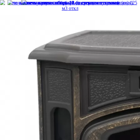
Интернет-магазин представительского класса
Каталог
Печи для дома
Печи для бани
Электрокаменки
Облицовки для печей
Комплектующие для печей
Камины
Аксессуары для каминов
Печи-камины
Котлы отопления
Комплектующие для котлов отопления
Парогенераторы
Дымоходы
Комплектующие для дымоходов
Чугунное литье