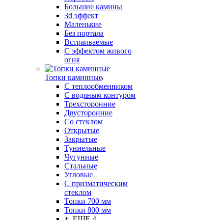
Большие камины
3d эффект
Маленькие
Без портала
Встраиваемые
С эффектом живого
огня
Топки каминные
С теплообменником
С водяным контуром
Трехсторонние
Двусторонние
Со стеклом
Открытые
Закрытые
Туннельные
Чугунные
Стальные
Угловые
С призматическим
стеклом
Топки 700 мм
Топки 800 мм
+ ЕЩЕ 4