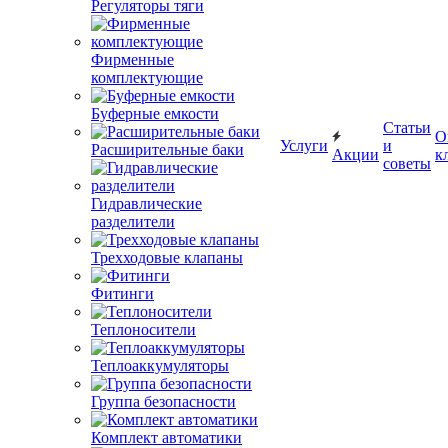
Регуляторы тяги
Фирменные
комплектующие
Буферные емкости
Статьи
О
Услуги
и
Расширительные баки
Акции
к
советы
Гидравлические
разделители
Трехходовые клапаны
Фитинги
Теплоносители
Теплоаккумуляторы
Группа безопасности
Комплект автоматики