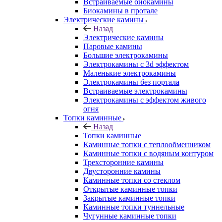
Встраиваемые биокамины
Биокамины в протале
Электрические камины
Назад
Электрические камины
Паровые камины
Большие электрокамины
Электрокамины с 3d эффектом
Маленькие электрокамины
Электрокамины без портала
Встраиваемые электрокамины
Электрокамины с эффектом живого
огня
Топки каминные
Назад
Топки каминные
Каминные топки с теплообменником
Каминные топки с водяным контуром
Трехсторонние камины
Двусторонние камины
Каминные топки со стеклом
Открытые каминные топки
Закрытые каминные топки
Каминные топки туннельные
Чугунные каминные топки