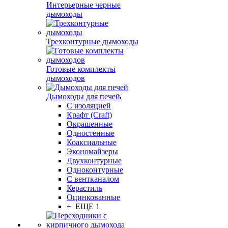
Интерьерные черные
дымоходы
Трехконтурные дымоходы
Готовые комплекты
дымоходов
Дымоходы для печей
С изоляцией
Крафт (Craft)
Окрашенные
Одностенные
Коаксиальные
Экономайзеры
Двухконтурные
Одноконтурные
С вентканалом
Керастиль
Оцинкованные
+ ЕЩЕ 1