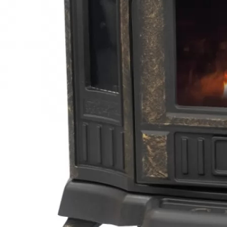
Товары со скидкой
Все для бани
Для барбекю
Услуги
Акции
Статьи и советы
Оптовым клиентам
Доставка и оплата
Служба заботы
+7 950 202 27 29
Заказать звонок
Задать вопрос
Войти
Корзина
0
Отложенные
0
Сравнение товаров
0
Ваш город
Екатеринбург
info@pechi-ekat.ru
620078 г Екатеринбург, ул. Малышева 122 ООО «ТПК
Уралтрейд»