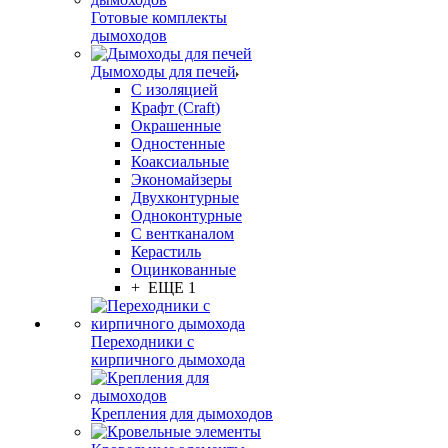
Готовые комплекты
дымоходов
Дымоходы для печей
С изоляцией
Крафт (Craft)
Окрашенные
Одностенные
Коаксиальные
Экономайзеры
Двухконтурные
Одноконтурные
С вентканалом
Керастиль
Оцинкованные
+ ЕЩЕ 1
Переходники с
кирпичного дымохода
Крепления для дымоходов