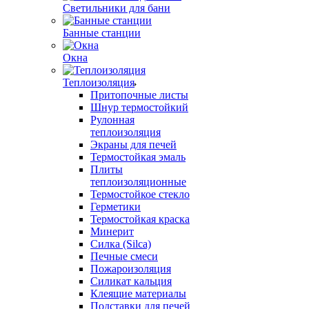
Светильники для бани
Банные станции
Окна
Теплоизоляция
Притопочные листы
Шнур термостойкий
Рулонная
теплоизоляция
Экраны для печей
Термостойкая эмаль
Плиты
теплоизоляционные
Термостойкое стекло
Герметики
Термостойкая краска
Минерит
Силка (Silca)
Печные смеси
Пожароизоляция
Силикат кальция
Клеящие материалы
Подставки для печей