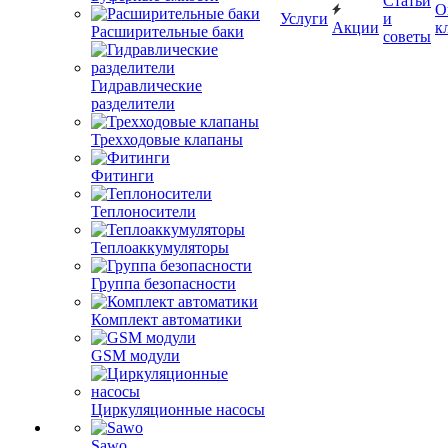
Статьи
О
Услуги
и
Акции
к
Расширительные баки
советы
Гидравлические
разделители
Трехходовые клапаны
Фитинги
Теплоносители
Теплоаккумуляторы
Группа безопасности
Комплект автоматики
GSM модули
Циркуляционные насосы
Sawo