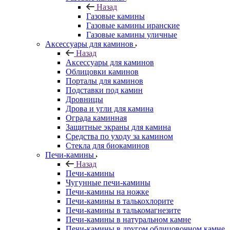
Назад
Газовые камины
Газовые камины иранские
Газовые камины уличные
Аксессуары для каминов
Назад
Аксессуары для каминов
Облицовки каминов
Порталы для каминов
Подставки под камин
Дровницы
Дрова и угли для камина
Ограда каминная
Защитные экраны для камина
Средства по уходу за камином
Стекла для биокаминов
Печи-камины
Назад
Печи-камины
Чугунные печи-камины
Печи-камины на ножке
Печи-камины в талькохлорите
Печи-камины в талькомагнезите
Печи-камины в натуральном камне
Печи-камины в другом облицовочном камне