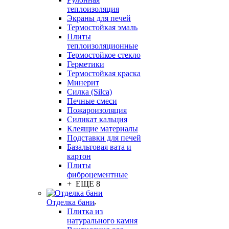
теплоизоляция
Экраны для печей
Термостойкая эмаль
Плиты
теплоизоляционные
Термостойкое стекло
Герметики
Термостойкая краска
Минерит
Силка (Silca)
Печные смеси
Пожароизоляция
Силикат кальция
Клеящие материалы
Подставки для печей
Базальтовая вата и
картон
Плиты
фиброцементные
+ ЕЩЕ 8
Отделка бани
Плитка из
натурального камня