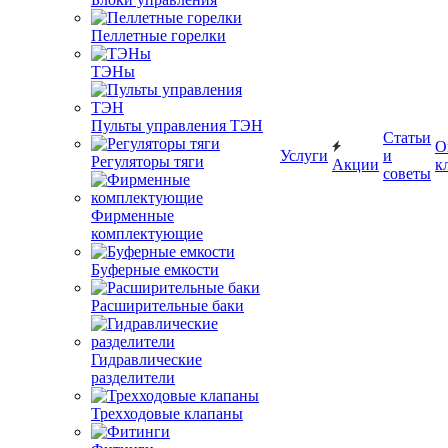
Пеллетные горелки
ТЭНы
Пульты управления ТЭН
Статьи
О
Услуги
и
Регуляторы тяги
Акции
к
советы
Фирменные
комплектующие
Буферные емкости
Расширительные баки
Гидравлические
разделители
Трехходовые клапаны