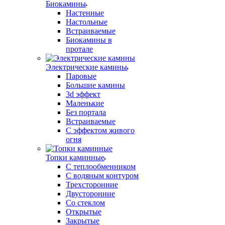
Биокамины
Настенные
Настольные
Встраиваемые
Биокамины в
протале
Электрические камины
Паровые
Большие камины
3d эффект
Маленькие
Без портала
Встраиваемые
С эффектом живого
огня
Топки каминные
С теплообменником
С водяным контуром
Трехсторонние
Двусторонние
Со стеклом
Открытые
Закрытые