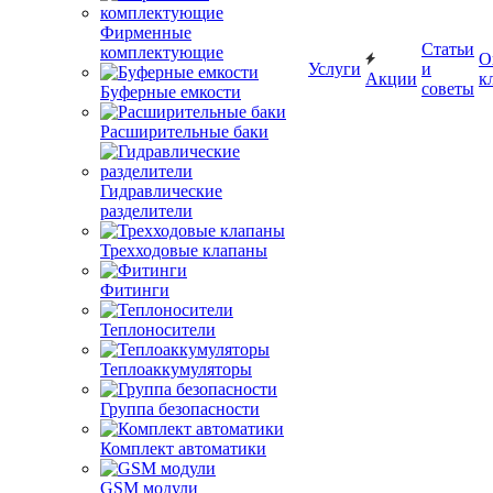
Фирменные
Статьи
комплектующие
О
Услуги
и
Акции
к
советы
Буферные емкости
Расширительные баки
Гидравлические
разделители
Трехходовые клапаны
Фитинги
Теплоносители
Теплоаккумуляторы
Группа безопасности
Комплект автоматики
GSM модули