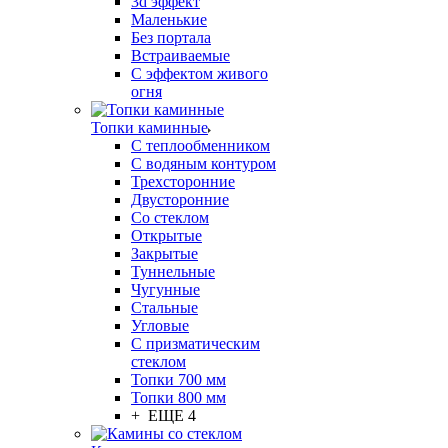
3d эффект
Маленькие
Без портала
Встраиваемые
С эффектом живого
огня
Топки каминные
С теплообменником
С водяным контуром
Трехсторонние
Двусторонние
Со стеклом
Открытые
Закрытые
Туннельные
Чугунные
Стальные
Угловые
С призматическим
стеклом
Топки 700 мм
Топки 800 мм
+ ЕЩЕ 4