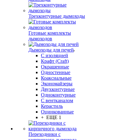
Трехконтурные дымоходы
Готовые комплекты
дымоходов
Дымоходы для печей
С изоляцией
Крафт (Craft)
Окрашенные
Одностенные
Коаксиальные
Экономайзеры
Двухконтурные
Одноконтурные
С вентканалом
Керастиль
Оцинкованные
+ ЕЩЕ 1
Переходники с
кирпичного дымохода