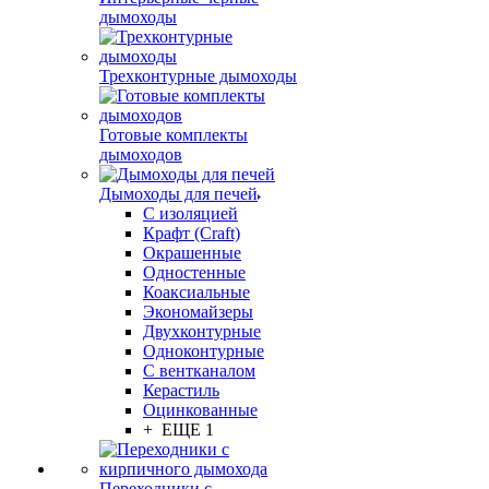
дымоходы
Трехконтурные дымоходы
Готовые комплекты
дымоходов
Дымоходы для печей
С изоляцией
Крафт (Craft)
Окрашенные
Одностенные
Коаксиальные
Экономайзеры
Двухконтурные
Одноконтурные
С вентканалом
Керастиль
Оцинкованные
+ ЕЩЕ 1
Переходники с