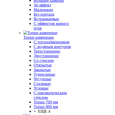
Большие камины
3d эффект
Маленькие
Без портала
Встраиваемые
С эффектом живого
огня
Топки каминные
С теплообменником
С водяным контуром
Трехсторонние
Двусторонние
Со стеклом
Открытые
Закрытые
Туннельные
Чугунные
Стальные
Угловые
С призматическим
стеклом
Топки 700 мм
Топки 800 мм
+ ЕЩЕ 4