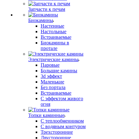
Запчасти к печам
Биокамины
Настенные
Настольные
Встраиваемые
Биокамины в
протале
Электрические камины
Паровые
Большие камины
3d эффект
Маленькие
Без портала
Встраиваемые
С эффектом живого
огня
Топки каминные
С теплообменником
С водяным контуром
Трехсторонние
Двусторонние