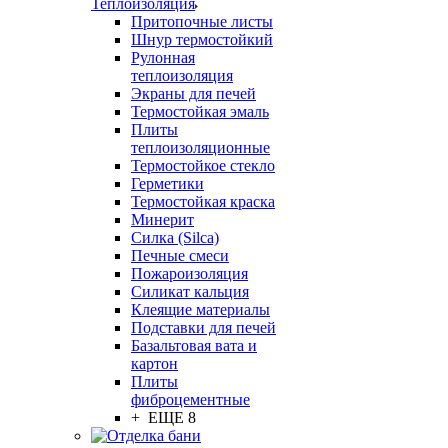
Теплоизоляция
Притопочные листы
Шнур термостойкий
Рулонная
теплоизоляция
Экраны для печей
Термостойкая эмаль
Плиты
теплоизоляционные
Термостойкое стекло
Герметики
Термостойкая краска
Минерит
Силка (Silca)
Печные смеси
Пожароизоляция
Силикат кальция
Клеящие материалы
Подставки для печей
Базальтовая вата и
картон
Плиты
фиброцементные
+ ЕЩЕ 8