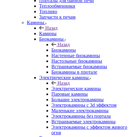
Порталы для банной печи
Теплообменники
Топливо
Запчасти к печам
Камины
Назад
Камины
Биокамины
Назад
Биокамины
Настенные биокамины
Настольные биокамины
Встраиваемые биокамины
Биокамины в протале
Электрические камины
Назад
Электрические камины
Паровые камины
Большие электрокамины
Электрокамины с 3d эффектом
Маленькие электрокамины
Электрокамины без портала
Встраиваемые электрокамины
Электрокамины с эффектом живого
огня