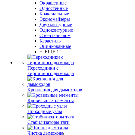
Окрашенные
Одностенные
Коаксиальные
Экономайзеры
Двухконтурные
Одноконтурные
С вентканалом
Керастиль
Оцинкованные
+ ЕЩЕ 1
Переходники с
кирпичного дымохода
Крепления для дымоходов
Кровельные элементы
Проходные узлы
Стабилизаторы тяги
Чистка дымохода