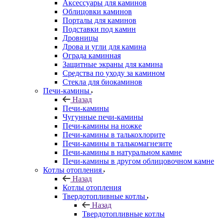
Аксессуары для каминов
Облицовки каминов
Порталы для каминов
Подставки под камин
Дровницы
Дрова и угли для камина
Ограда каминная
Защитные экраны для камина
Средства по уходу за камином
Стекла для биокаминов
Печи-камины
Назад
Печи-камины
Чугунные печи-камины
Печи-камины на ножке
Печи-камины в талькохлорите
Печи-камины в талькомагнезите
Печи-камины в натуральном камне
Печи-камины в другом облицовочном камне
Котлы отопления
Назад
Котлы отопления
Твердотопливные котлы
Назад
Твердотопливные котлы