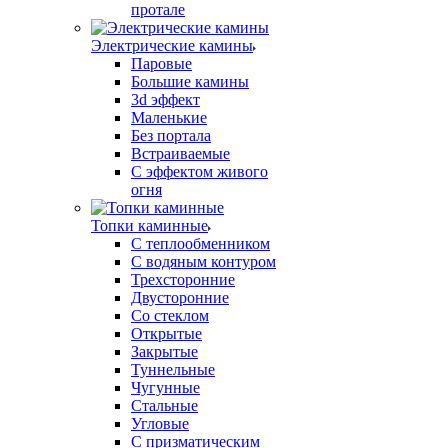
протале
Электрические камины
Паровые
Большие камины
3d эффект
Маленькие
Без портала
Встраиваемые
С эффектом живого
огня
Топки каминные
С теплообменником
С водяным контуром
Трехсторонние
Двусторонние
Со стеклом
Открытые
Закрытые
Туннельные
Чугунные
Стальные
Угловые
С призматическим