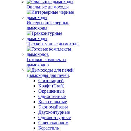
Овальные дымоходы
Интерьерные черные
дымоходы
Трехконтурные дымоходы
Готовые комплекты
дымоходов
Дымоходы для печей
С изоляцией
Крафт (Craft)
Окрашенные
Одностенные
Коаксиальные
Экономайзеры
Двухконтурные
Одноконтурные
С вентканалом
Керастиль