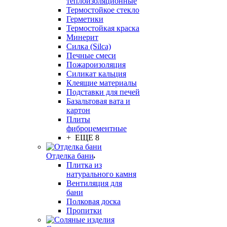
теплоизоляционные
Термостойкое стекло
Герметики
Термостойкая краска
Минерит
Силка (Silca)
Печные смеси
Пожароизоляция
Силикат кальция
Клеящие материалы
Подставки для печей
Базальтовая вата и
картон
Плиты
фиброцементные
+ ЕЩЕ 8
Отделка бани
Плитка из
натурального камня
Вентиляция для
бани
Полковая доска
Пропитки