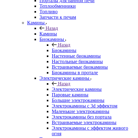
Порталы для банной печи
Теплообменники
Топливо
Запчасти к печам
Камины
Назад
Камины
Биокамины
Назад
Биокамины
Настенные биокамины
Настольные биокамины
Встраиваемые биокамины
Биокамины в протале
Электрические камины
Назад
Электрические камины
Паровые камины
Большие электрокамины
Электрокамины с 3d эффектом
Маленькие электрокамины
Электрокамины без портала
Встраиваемые электрокамины
Электрокамины с эффектом живого
огня