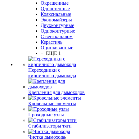
Окрашенные
Одностенные
Коаксиальные
Экономайзеры
Двухконтурные
Одноконтурные
С вентканалом
Керастиль
Оцинкованные
+ ЕЩЕ 1
Переходники с
кирпичного дымохода
Крепления для дымоходов
Кровельные элементы
Проходные узлы
Стабилизаторы тяги
Чистка дымохода