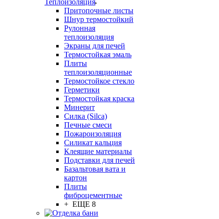
Теплоизоляция
Притопочные листы
Шнур термостойкий
Рулонная
теплоизоляция
Экраны для печей
Термостойкая эмаль
Плиты
теплоизоляционные
Термостойкое стекло
Герметики
Термостойкая краска
Минерит
Силка (Silca)
Печные смеси
Пожароизоляция
Силикат кальция
Клеящие материалы
Подставки для печей
Базальтовая вата и
картон
Плиты
фиброцементные
+ ЕЩЕ 8