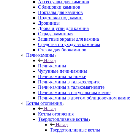
Аксессуары для каминов
Облицовки каминов
Порталы для каминов
Подставки под камин
Дровницы
Дрова и угли для камина
Ограда каминная
Защитные экраны для камина
Средства по уходу за камином
Стекла для биокаминов
Печи-камины
Назад
Печи-камины
Чугунные печи-камины
Печи-камины на ножке
Печи-камины в талькохлорите
Печи-камины в талькомагнезите
Печи-камины в натуральном камне
Печи-камины в другом облицовочном камне
Котлы отопления
Назад
Котлы отопления
Твердотопливные котлы
Назад
Твердотопливные котлы