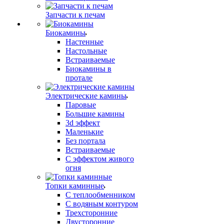
Запчасти к печам
Биокамины
Настенные
Настольные
Встраиваемые
Биокамины в
протале
Электрические камины
Паровые
Большие камины
3d эффект
Маленькие
Без портала
Встраиваемые
С эффектом живого
огня
Топки каминные
С теплообменником
С водяным контуром
Трехсторонние
Двусторонние