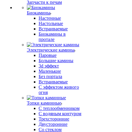
Запчасти к печам
Биокамины
Настенные
Настольные
Встраиваемые
Биокамины в
протале
Электрические камины
Паровые
Большие камины
3d эффект
Маленькие
Без портала
Встраиваемые
С эффектом живого
огня
Топки каминные
С теплообменником
С водяным контуром
Трехсторонние
Двусторонние
Со стеклом