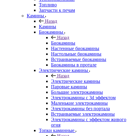
Топливо
Запчасти к печам
Камины
Назад
Камины
Биокамины
Назад
Биокамины
Настенные биокамины
Настольные биокамины
Встраиваемые биокамины
Биокамины в протале
Электрические камины
Назад
Электрические камины
Паровые камины
Большие электрокамины
Электрокамины с 3d эффектом
Маленькие электрокамины
Электрокамины без портала
Встраиваемые электрокамины
Электрокамины с эффектом живого
огня
Топки каминные
Назад