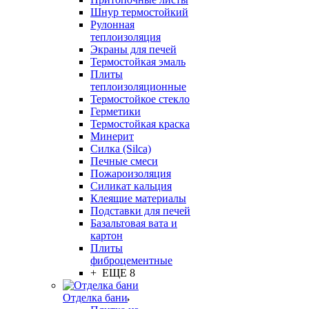
Шнур термостойкий
Рулонная
теплоизоляция
Экраны для печей
Термостойкая эмаль
Плиты
теплоизоляционные
Термостойкое стекло
Герметики
Термостойкая краска
Минерит
Силка (Silca)
Печные смеси
Пожароизоляция
Силикат кальция
Клеящие материалы
Подставки для печей
Базальтовая вата и
картон
Плиты
фиброцементные
+ ЕЩЕ 8
Отделка бани