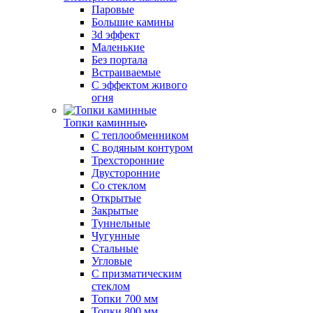
Паровые
Большие камины
3d эффект
Маленькие
Без портала
Встраиваемые
С эффектом живого
огня
Топки каминные
С теплообменником
С водяным контуром
Трехсторонние
Двусторонние
Со стеклом
Открытые
Закрытые
Туннельные
Чугунные
Стальные
Угловые
С призматическим
стеклом
Топки 700 мм
Топки 800 мм