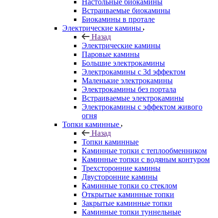
Настольные биокамины
Встраиваемые биокамины
Биокамины в протале
Электрические камины
Назад
Электрические камины
Паровые камины
Большие электрокамины
Электрокамины с 3d эффектом
Маленькие электрокамины
Электрокамины без портала
Встраиваемые электрокамины
Электрокамины с эффектом живого
огня
Топки каминные
Назад
Топки каминные
Каминные топки с теплообменником
Каминные топки с водяным контуром
Трехсторонние камины
Двусторонние камины
Каминные топки со стеклом
Открытые каминные топки
Закрытые каминные топки
Каминные топки туннельные