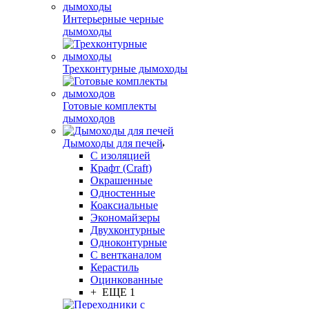
Интерьерные черные
дымоходы
Трехконтурные дымоходы
Готовые комплекты
дымоходов
Дымоходы для печей
С изоляцией
Крафт (Craft)
Окрашенные
Одностенные
Коаксиальные
Экономайзеры
Двухконтурные
Одноконтурные
С вентканалом
Керастиль
Оцинкованные
+ ЕЩЕ 1