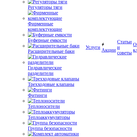
Регуляторы тяги
Фирменные
комплектующие
Буферные емкости
Статьи
О
Услуги
и
Акции
к
Расширительные баки
советы
Гидравлические
разделители
Трехходовые клапаны
Фитинги
Теплоносители
Теплоаккумуляторы
Группа безопасности