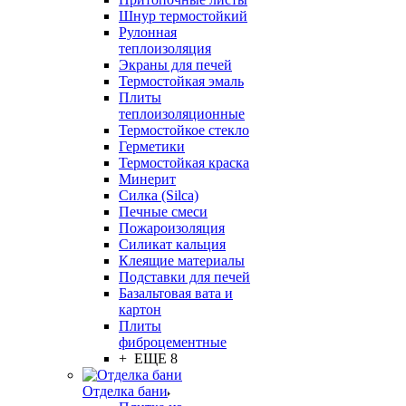
Шнур термостойкий
Рулонная
теплоизоляция
Экраны для печей
Термостойкая эмаль
Плиты
теплоизоляционные
Термостойкое стекло
Герметики
Термостойкая краска
Минерит
Силка (Silca)
Печные смеси
Пожароизоляция
Силикат кальция
Клеящие материалы
Подставки для печей
Базальтовая вата и
картон
Плиты
фиброцементные
+ ЕЩЕ 8
Отделка бани