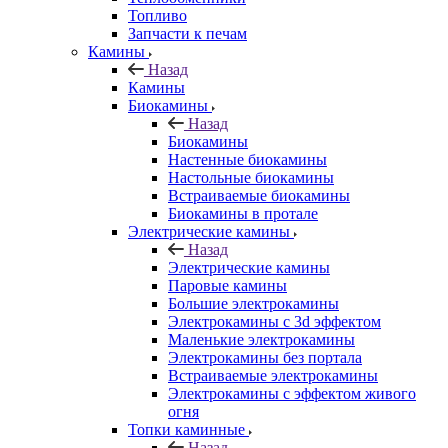
Топливо
Запчасти к печам
Камины
Назад
Камины
Биокамины
Назад
Биокамины
Настенные биокамины
Настольные биокамины
Встраиваемые биокамины
Биокамины в протале
Электрические камины
Назад
Электрические камины
Паровые камины
Большие электрокамины
Электрокамины с 3d эффектом
Маленькие электрокамины
Электрокамины без портала
Встраиваемые электрокамины
Электрокамины с эффектом живого
огня
Топки каминные
Назад