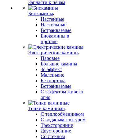
Запчасти к печам
Биокамины
Настенные
Настольные
Встраиваемые
Биокамины в
протале
Электрические камины
Паровые
Большие камины
3d эффект
Маленькие
Без портала
Встраиваемые
С эффектом живого
огня
Топки каминные
С теплообменником
С водяным контуром
Трехсторонние
Двусторонние
Со стеклом