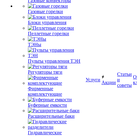
Газовые конвекторы
Газовые горелки
Блоки управления
Пеллетные горелки
ТЭНы
Пульты управления ТЭН
Регуляторы тяги
Статьи
О
Услуги
и
Акции
к
советы
Фирменные
комплектующие
Буферные емкости
Расширительные баки
Гидравлические