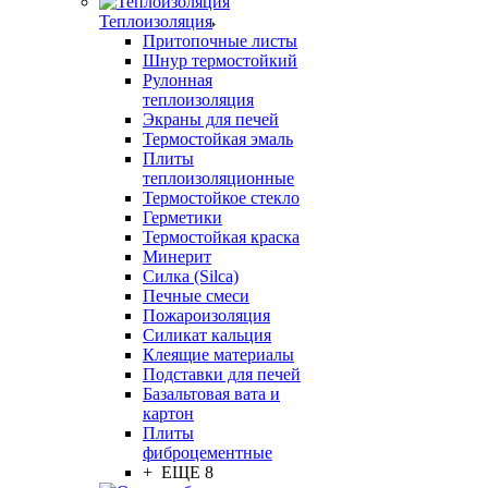
Теплоизоляция
Притопочные листы
Шнур термостойкий
Рулонная
теплоизоляция
Экраны для печей
Термостойкая эмаль
Плиты
теплоизоляционные
Термостойкое стекло
Герметики
Термостойкая краска
Минерит
Силка (Silca)
Печные смеси
Пожароизоляция
Силикат кальция
Клеящие материалы
Подставки для печей
Базальтовая вата и
картон
Плиты
фиброцементные
+ ЕЩЕ 8