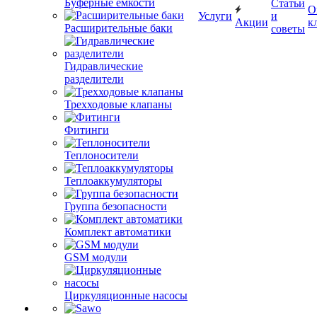
Буферные емкости
Статьи
О
Услуги
и
Акции
к
Расширительные баки
советы
Гидравлические
разделители
Трехходовые клапаны
Фитинги
Теплоносители
Теплоаккумуляторы
Группа безопасности
Комплект автоматики
GSM модули
Циркуляционные насосы