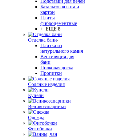
Подставки для печей
Базальтовая вата и
картон
Плиты
фиброцементные
+ ЕЩЕ 8
Отделка бани
Плитка из
натурального камня
Вентиляция для
бани
Полковая доска
Пропитки
Соляные изделия
Купели
Веникозапарники
Одежда
Фитобочки