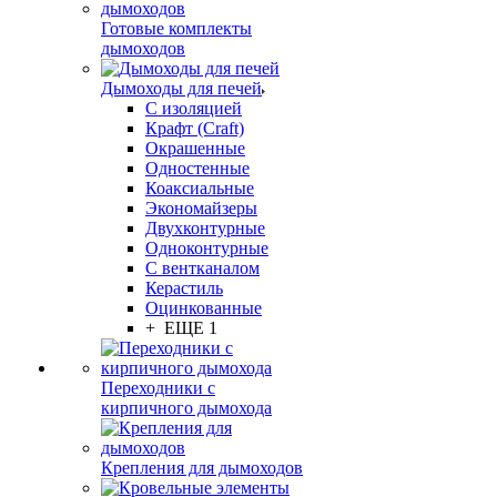
Готовые комплекты
дымоходов
Дымоходы для печей
С изоляцией
Крафт (Craft)
Окрашенные
Одностенные
Коаксиальные
Экономайзеры
Двухконтурные
Одноконтурные
С вентканалом
Керастиль
Оцинкованные
+ ЕЩЕ 1
Переходники с
кирпичного дымохода
Крепления для дымоходов