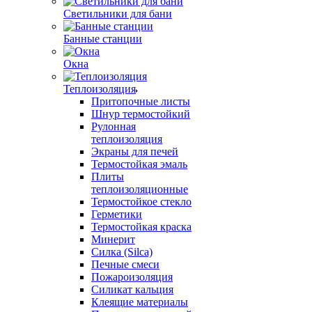
Светильники для бани
Банные станции
Окна
Теплоизоляция
Притопочные листы
Шнур термостойкий
Рулонная
теплоизоляция
Экраны для печей
Термостойкая эмаль
Плиты
теплоизоляционные
Термостойкое стекло
Герметики
Термостойкая краска
Минерит
Силка (Silca)
Печные смеси
Пожароизоляция
Силикат кальция
Клеящие материалы