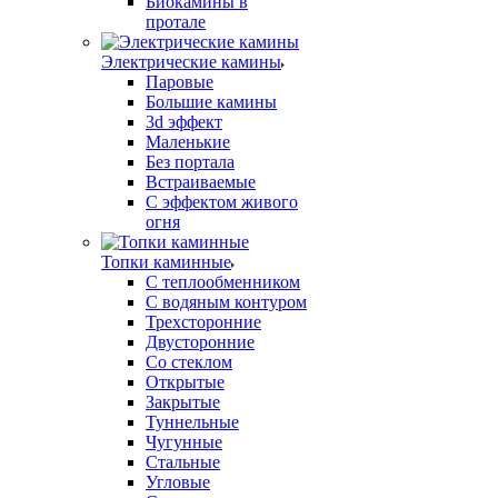
Биокамины в
протале
Электрические камины
Паровые
Большие камины
3d эффект
Маленькие
Без портала
Встраиваемые
С эффектом живого
огня
Топки каминные
С теплообменником
С водяным контуром
Трехсторонние
Двусторонние
Со стеклом
Открытые
Закрытые
Туннельные
Чугунные
Стальные
Угловые