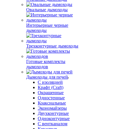
Овальные дымоходы
Интерьерные черные
дымоходы
Трехконтурные дымоходы
Готовые комплекты
дымоходов
Дымоходы для печей
С изоляцией
Крафт (Craft)
Окрашенные
Одностенные
Коаксиальные
Экономайзеры
Двухконтурные
Одноконтурные
С вентканалом
Керастиль