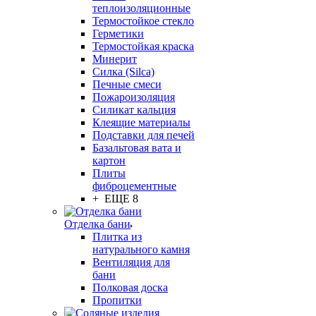
теплоизоляционные
Термостойкое стекло
Герметики
Термостойкая краска
Минерит
Силка (Silca)
Печные смеси
Пожароизоляция
Силикат кальция
Клеящие материалы
Подставки для печей
Базальтовая вата и
картон
Плиты
фиброцементные
+ ЕЩЕ 8
Отделка бани
Плитка из
натурального камня
Вентиляция для
бани
Полковая доска
Пропитки