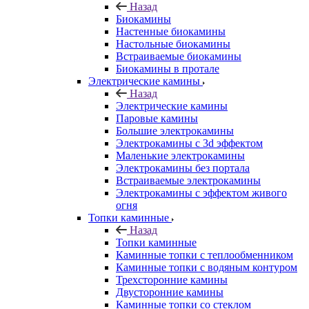
Назад
Биокамины
Настенные биокамины
Настольные биокамины
Встраиваемые биокамины
Биокамины в протале
Электрические камины
Назад
Электрические камины
Паровые камины
Большие электрокамины
Электрокамины с 3d эффектом
Маленькие электрокамины
Электрокамины без портала
Встраиваемые электрокамины
Электрокамины с эффектом живого
огня
Топки каминные
Назад
Топки каминные
Каминные топки с теплообменником
Каминные топки с водяным контуром
Трехсторонние камины
Двусторонние камины
Каминные топки со стеклом