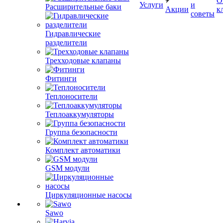
О
Услуги
и
Расширительные баки
Акции
к
советы
Гидравлические
разделители
Трехходовые клапаны
Фитинги
Теплоносители
Теплоаккумуляторы
Группа безопасности
Комплект автоматики
GSM модули
Циркуляционные насосы
Sawo