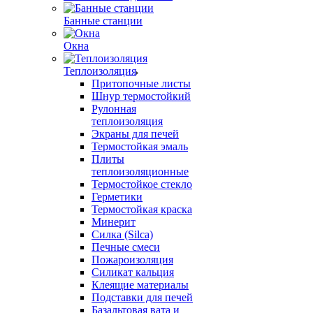
Банные станции
Окна
Теплоизоляция
Притопочные листы
Шнур термостойкий
Рулонная
теплоизоляция
Экраны для печей
Термостойкая эмаль
Плиты
теплоизоляционные
Термостойкое стекло
Герметики
Термостойкая краска
Минерит
Силка (Silca)
Печные смеси
Пожароизоляция
Силикат кальция
Клеящие материалы
Подставки для печей
Базальтовая вата и