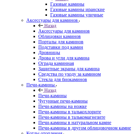
Газовые камины
Газовые камины иранские
Газовые камины уличные
Аксессуары для каминов
Назад
Аксессуары для каминов
Облицовки каминов
Порталы для каминов
Подставки под камин
Дровницы
Дрова и угли для камина
Ограда каминная
Защитные экраны для камина
Средства по уходу за камином
Стекла для биокаминов
Печи-камины
Назад
Печи-камины
Чугунные печи-камины
Печи-камины на ножке
Печи-камины в талькохлорите
Печи-камины в талькомагнезите
Печи-камины в натуральном камне
Печи-камины в другом облицовочном камне
Котлы отопления