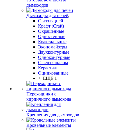
дымоходов
Дымоходы для печей
С изоляцией
Крафт (Craft)
Окрашенные
Одностенные
Коаксиальные
Экономайзеры
Двухконтурные
Одноконтурные
С вентканалом
Керастиль
Оцинкованные
+ ЕЩЕ 1
Переходники с
кирпичного дымохода
Крепления для дымоходов
Кровельные элементы