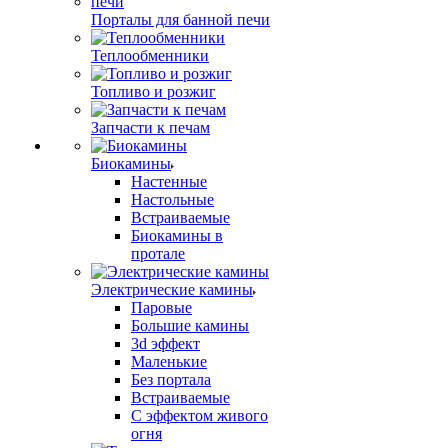
Порталы для банной печи
Теплообменники
Топливо и розжиг
Запчасти к печам
Биокамины
Настенные
Настольные
Встраиваемые
Биокамины в
протале
Электрические камины
Паровые
Большие камины
3d эффект
Маленькие
Без портала
Встраиваемые
С эффектом живого
огня