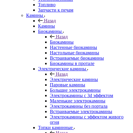
Топливо
Запчасти к печам
Камины
Назад
Камины
Биокамины
Назад
Биокамины
Настенные биокамины
Настольные биокамины
Встраиваемые биокамины
Биокамины в протале
Электрические камины
Назад
Электрические камины
Паровые камины
Большие электрокамины
Электрокамины с 3d эффектом
Маленькие электрокамины
Электрокамины без портала
Встраиваемые электрокамины
Электрокамины с эффектом живого
огня
Топки каминные
Назад