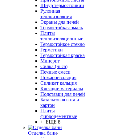
Шнур термостойкий
Рулонная
теплоизоляция
Экраны для печей
Термостойкая эмаль
Плиты
теплоизоляционные
Термостойкое стекло
Герметики
Термостойкая краска
Минерит
Силка (Silca)
Печные смеси
Пожароизоляция
Силикат кальция
Клеящие материалы
Подставки для печей
Базальтовая вата и
картон
Плиты
фиброцементные
+ ЕЩЕ 8
Отделка бани