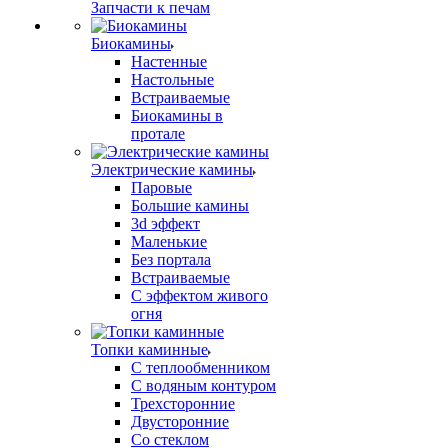
Запчасти к печам
Биокамины
Настенные
Настольные
Встраиваемые
Биокамины в
протале
Электрические камины
Паровые
Большие камины
3d эффект
Маленькие
Без портала
Встраиваемые
С эффектом живого
огня
Топки каминные
С теплообменником
С водяным контуром
Трехсторонние
Двусторонние
Со стеклом