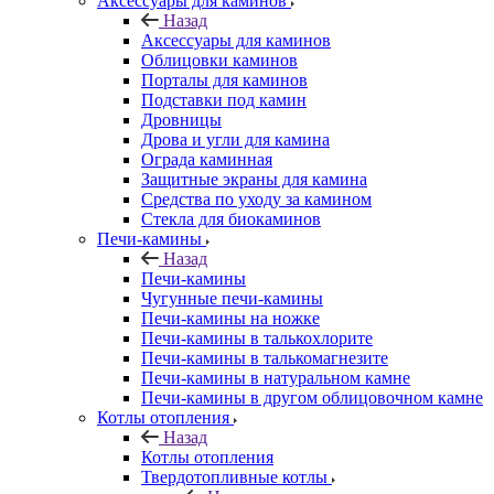
Аксессуары для каминов
Назад
Аксессуары для каминов
Облицовки каминов
Порталы для каминов
Подставки под камин
Дровницы
Дрова и угли для камина
Ограда каминная
Защитные экраны для камина
Средства по уходу за камином
Стекла для биокаминов
Печи-камины
Назад
Печи-камины
Чугунные печи-камины
Печи-камины на ножке
Печи-камины в талькохлорите
Печи-камины в талькомагнезите
Печи-камины в натуральном камне
Печи-камины в другом облицовочном камне
Котлы отопления
Назад
Котлы отопления
Твердотопливные котлы