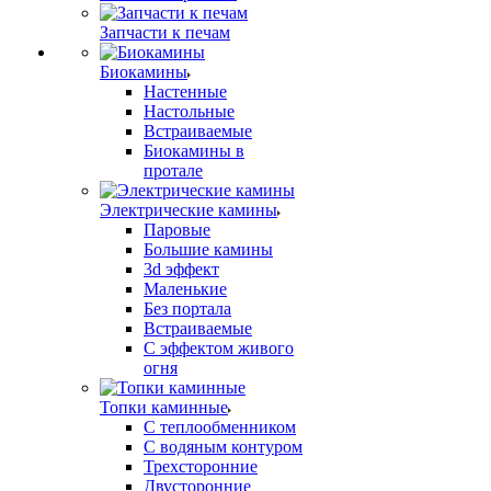
Запчасти к печам
Биокамины
Настенные
Настольные
Встраиваемые
Биокамины в
протале
Электрические камины
Паровые
Большие камины
3d эффект
Маленькие
Без портала
Встраиваемые
С эффектом живого
огня
Топки каминные
С теплообменником
С водяным контуром
Трехсторонние
Двусторонние