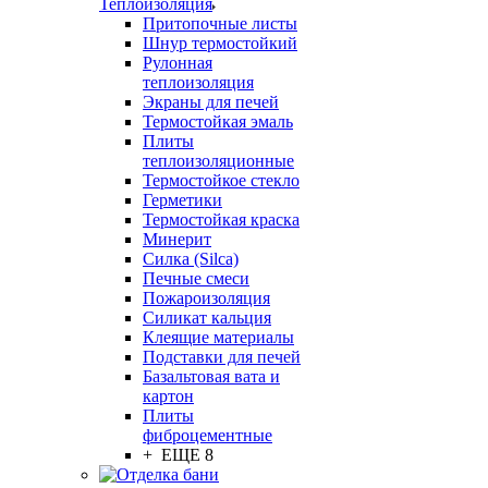
Теплоизоляция
Притопочные листы
Шнур термостойкий
Рулонная
теплоизоляция
Экраны для печей
Термостойкая эмаль
Плиты
теплоизоляционные
Термостойкое стекло
Герметики
Термостойкая краска
Минерит
Силка (Silca)
Печные смеси
Пожароизоляция
Силикат кальция
Клеящие материалы
Подставки для печей
Базальтовая вата и
картон
Плиты
фиброцементные
+ ЕЩЕ 8