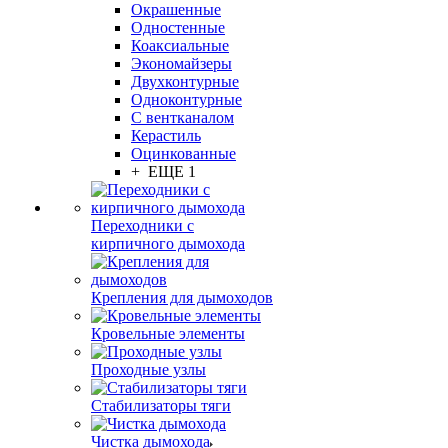
Окрашенные
Одностенные
Коаксиальные
Экономайзеры
Двухконтурные
Одноконтурные
С вентканалом
Керастиль
Оцинкованные
+ ЕЩЕ 1
Переходники с
кирпичного дымохода
Крепления для дымоходов
Кровельные элементы
Проходные узлы
Стабилизаторы тяги
Чистка дымохода