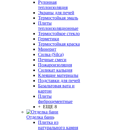
Рулонная
теплоизоляция
Экраны для печей
Термостойкая эмаль
Плиты
теплоизоляционные
Термостойкое стекло
Герметики
Термостойкая краска
Минерит
Силка (Silca)
Печные смеси
Пожароизоляция
Силикат кальция
Клеящие материалы
Подставки для печей
Базальтовая вата и
картон
Плиты
фиброцементные
+ ЕЩЕ 8
Отделка бани
Плитка из
натурального камня