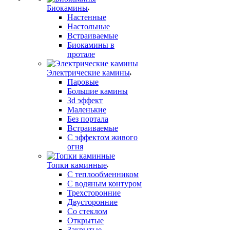
Биокамины
Настенные
Настольные
Встраиваемые
Биокамины в
протале
Электрические камины
Паровые
Большие камины
3d эффект
Маленькие
Без портала
Встраиваемые
С эффектом живого
огня
Топки каминные
С теплообменником
С водяным контуром
Трехсторонние
Двусторонние
Со стеклом
Открытые
Закрытые