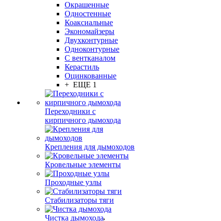
Окрашенные
Одностенные
Коаксиальные
Экономайзеры
Двухконтурные
Одноконтурные
С вентканалом
Керастиль
Оцинкованные
+ ЕЩЕ 1
Переходники с
кирпичного дымохода
Крепления для дымоходов
Кровельные элементы
Проходные узлы
Стабилизаторы тяги
Чистка дымохода