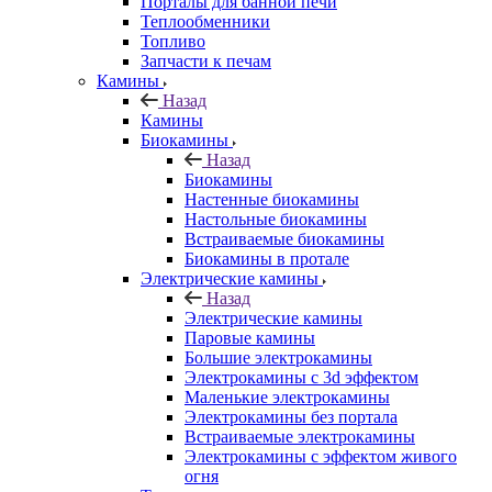
Порталы для банной печи
Теплообменники
Топливо
Запчасти к печам
Камины
Назад
Камины
Биокамины
Назад
Биокамины
Настенные биокамины
Настольные биокамины
Встраиваемые биокамины
Биокамины в протале
Электрические камины
Назад
Электрические камины
Паровые камины
Большие электрокамины
Электрокамины с 3d эффектом
Маленькие электрокамины
Электрокамины без портала
Встраиваемые электрокамины
Электрокамины с эффектом живого
огня