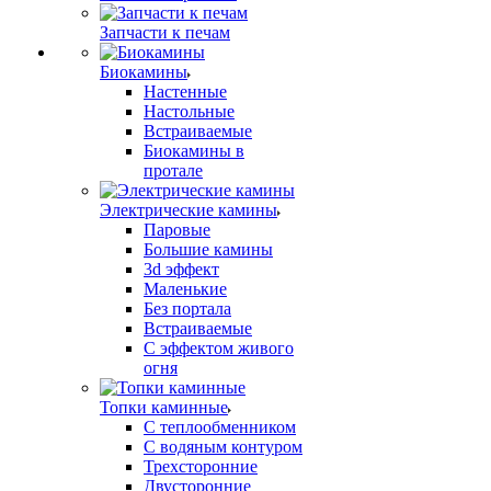
Запчасти к печам
Биокамины
Настенные
Настольные
Встраиваемые
Биокамины в
протале
Электрические камины
Паровые
Большие камины
3d эффект
Маленькие
Без портала
Встраиваемые
С эффектом живого
огня
Топки каминные
С теплообменником
С водяным контуром
Трехсторонние
Двусторонние