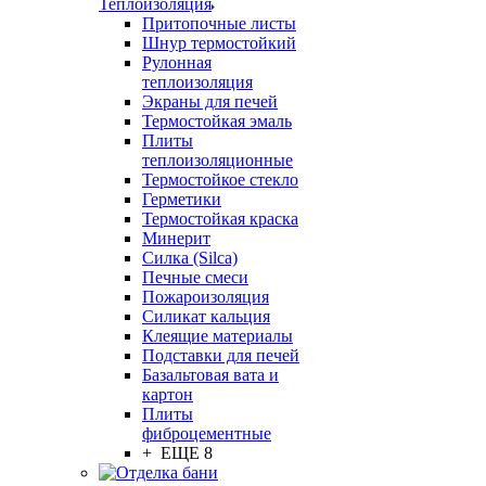
Теплоизоляция
Притопочные листы
Шнур термостойкий
Рулонная
теплоизоляция
Экраны для печей
Термостойкая эмаль
Плиты
теплоизоляционные
Термостойкое стекло
Герметики
Термостойкая краска
Минерит
Силка (Silca)
Печные смеси
Пожароизоляция
Силикат кальция
Клеящие материалы
Подставки для печей
Базальтовая вата и
картон
Плиты
фиброцементные
+ ЕЩЕ 8