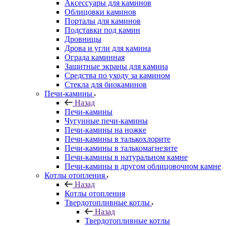
Аксессуары для каминов
Облицовки каминов
Порталы для каминов
Подставки под камин
Дровницы
Дрова и угли для камина
Ограда каминная
Защитные экраны для камина
Средства по уходу за камином
Стекла для биокаминов
Печи-камины
Назад
Печи-камины
Чугунные печи-камины
Печи-камины на ножке
Печи-камины в талькохлорите
Печи-камины в талькомагнезите
Печи-камины в натуральном камне
Печи-камины в другом облицовочном камне
Котлы отопления
Назад
Котлы отопления
Твердотопливные котлы
Назад
Твердотопливные котлы