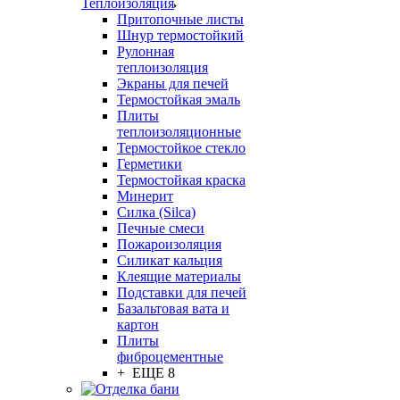
Теплоизоляция
Притопочные листы
Шнур термостойкий
Рулонная
теплоизоляция
Экраны для печей
Термостойкая эмаль
Плиты
теплоизоляционные
Термостойкое стекло
Герметики
Термостойкая краска
Минерит
Силка (Silca)
Печные смеси
Пожароизоляция
Силикат кальция
Клеящие материалы
Подставки для печей
Базальтовая вата и
картон
Плиты
фиброцементные
+ ЕЩЕ 8