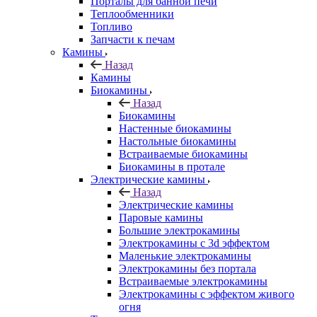
Порталы для банной печи
Теплообменники
Топливо
Запчасти к печам
Камины
Назад
Камины
Биокамины
Назад
Биокамины
Настенные биокамины
Настольные биокамины
Встраиваемые биокамины
Биокамины в протале
Электрические камины
Назад
Электрические камины
Паровые камины
Большие электрокамины
Электрокамины с 3d эффектом
Маленькие электрокамины
Электрокамины без портала
Встраиваемые электрокамины
Электрокамины с эффектом живого
огня