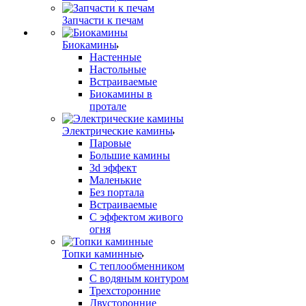
Запчасти к печам
Биокамины
Настенные
Настольные
Встраиваемые
Биокамины в
протале
Электрические камины
Паровые
Большие камины
3d эффект
Маленькие
Без портала
Встраиваемые
С эффектом живого
огня
Топки каминные
С теплообменником
С водяным контуром
Трехсторонние
Двусторонние