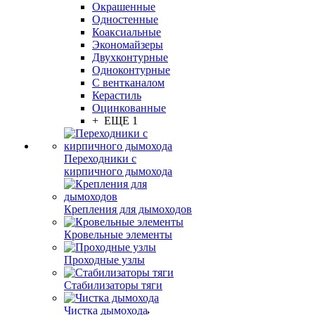
Окрашенные
Одностенные
Коаксиальные
Экономайзеры
Двухконтурные
Одноконтурные
С вентканалом
Керастиль
Оцинкованные
+ ЕЩЕ 1
Переходники с
кирпичного дымохода
Крепления для дымоходов
Кровельные элементы
Проходные узлы
Стабилизаторы тяги
Чистка дымохода