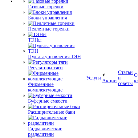
Газовые горелки
Блоки управления
Пеллетные горелки
ТЭНы
Пульты управления ТЭН
Регуляторы тяги
Статьи
О
Услуги
и
Акции
к
советы
Фирменные
комплектующие
Буферные емкости
Расширительные баки
Гидравлические
разделители