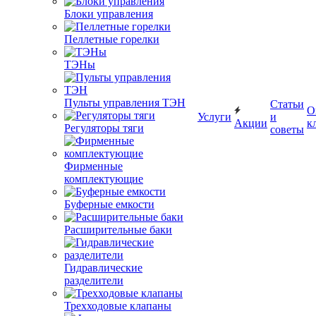
Блоки управления
Пеллетные горелки
ТЭНы
Пульты управления ТЭН
Статьи
О
Услуги
и
Акции
к
Регуляторы тяги
советы
Фирменные
комплектующие
Буферные емкости
Расширительные баки
Гидравлические
разделители
Трехходовые клапаны