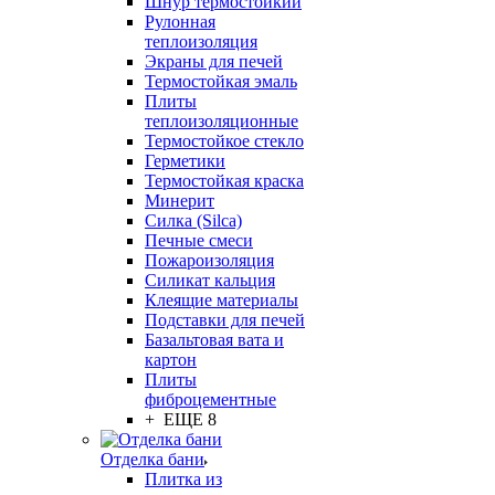
Шнур термостойкий
Рулонная
теплоизоляция
Экраны для печей
Термостойкая эмаль
Плиты
теплоизоляционные
Термостойкое стекло
Герметики
Термостойкая краска
Минерит
Силка (Silca)
Печные смеси
Пожароизоляция
Силикат кальция
Клеящие материалы
Подставки для печей
Базальтовая вата и
картон
Плиты
фиброцементные
+ ЕЩЕ 8
Отделка бани
Плитка из