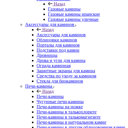
Назад
Газовые камины
Газовые камины иранские
Газовые камины уличные
Аксессуары для каминов
Назад
Аксессуары для каминов
Облицовки каминов
Порталы для каминов
Подставки под камин
Дровницы
Дрова и угли для камина
Ограда каминная
Защитные экраны для камина
Средства по уходу за камином
Стекла для биокаминов
Печи-камины
Назад
Печи-камины
Чугунные печи-камины
Печи-камины на ножке
Печи-камины в талькохлорите
Печи-камины в талькомагнезите
Печи-камины в натуральном камне
Печи-камины в другом облицовочном камне