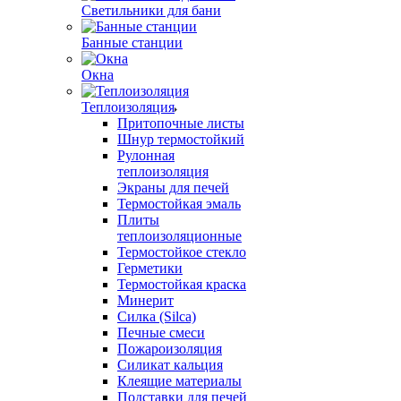
Светильники для бани
Банные станции
Окна
Теплоизоляция
Притопочные листы
Шнур термостойкий
Рулонная
теплоизоляция
Экраны для печей
Термостойкая эмаль
Плиты
теплоизоляционные
Термостойкое стекло
Герметики
Термостойкая краска
Минерит
Силка (Silca)
Печные смеси
Пожароизоляция
Силикат кальция
Клеящие материалы
Подставки для печей