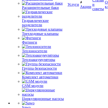
Статьи
О
Услуги
и
Акции
к
Расширительные баки
советы
Гидравлические
разделители
Трехходовые клапаны
Фитинги
Теплоносители
Теплоаккумуляторы
Группа безопасности
Комплект автоматики
GSM модули
Циркуляционные насосы
Sawo