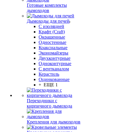
Готовые комплекты
дымоходов
Дымоходы для печей
С изоляцией
Крафт (Craft)
Окрашенные
Одностенные
Коаксиальные
Экономайзеры
Двухконтурные
Одноконтурные
С вентканалом
Керастиль
Оцинкованные
+ ЕЩЕ 1
Переходники с
кирпичного дымохода
Крепления для дымоходов