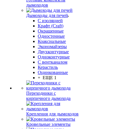
дымоходов
Дымоходы для печей
С изоляцией
Крафт (Craft)
Окрашенные
Одностенные
Коаксиальные
Экономайзеры
Двухконтурные
Одноконтурные
С вентканалом
Керастиль
Оцинкованные
+ ЕЩЕ 1
Переходники с
кирпичного дымохода
Крепления для дымоходов
Кровельные элементы