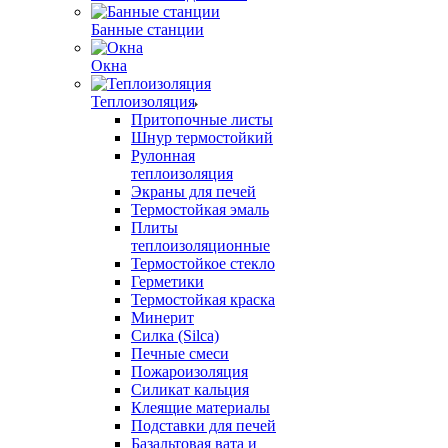
Банные станции
Окна
Теплоизоляция
Притопочные листы
Шнур термостойкий
Рулонная
теплоизоляция
Экраны для печей
Термостойкая эмаль
Плиты
теплоизоляционные
Термостойкое стекло
Герметики
Термостойкая краска
Минерит
Силка (Silca)
Печные смеси
Пожароизоляция
Силикат кальция
Клеящие материалы
Подставки для печей
Базальтовая вата и