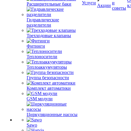
О
Услуги
и
Расширительные баки
Акции
к
советы
Гидравлические
разделители
Трехходовые клапаны
Фитинги
Теплоносители
Теплоаккумуляторы
Группа безопасности
Комплект автоматики
GSM модули
Циркуляционные насосы
Sawo