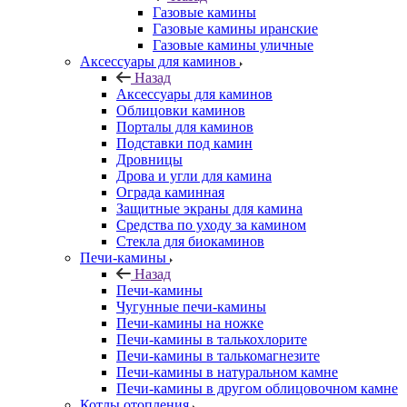
Газовые камины
Газовые камины иранские
Газовые камины уличные
Аксессуары для каминов
Назад
Аксессуары для каминов
Облицовки каминов
Порталы для каминов
Подставки под камин
Дровницы
Дрова и угли для камина
Ограда каминная
Защитные экраны для камина
Средства по уходу за камином
Стекла для биокаминов
Печи-камины
Назад
Печи-камины
Чугунные печи-камины
Печи-камины на ножке
Печи-камины в талькохлорите
Печи-камины в талькомагнезите
Печи-камины в натуральном камне
Печи-камины в другом облицовочном камне
Котлы отопления