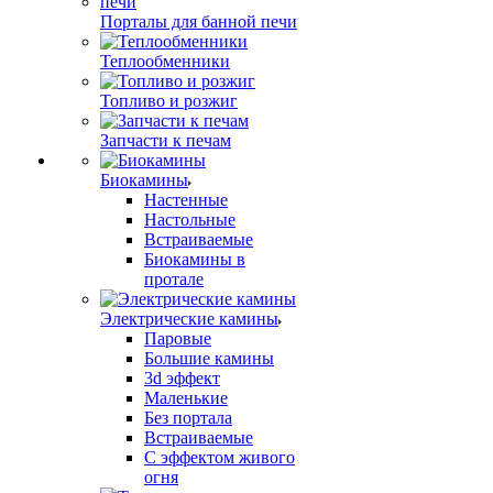
Порталы для банной печи
Теплообменники
Топливо и розжиг
Запчасти к печам
Биокамины
Настенные
Настольные
Встраиваемые
Биокамины в
протале
Электрические камины
Паровые
Большие камины
3d эффект
Маленькие
Без портала
Встраиваемые
С эффектом живого
огня