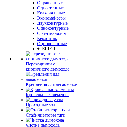
Окрашенные
Одностенные
Коаксиальные
Экономайзеры
Двухконтурные
Одноконтурные
С вентканалом
Керастиль
Оцинкованные
+ ЕЩЕ 1
Переходники с
кирпичного дымохода
Крепления для дымоходов
Кровельные элементы
Проходные узлы
Стабилизаторы тяги
Чистка дымохода