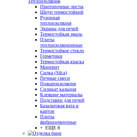
Теплоизоляция
Притопочные листы
Шнур термостойкий
Рулонная
теплоизоляция
Экраны для печей
Термостойкая эмаль
Плиты
теплоизоляционные
Термостойкое стекло
Герметики
Термостойкая краска
Минерит
Силка (Silca)
Печные смеси
Пожароизоляция
Силикат кальция
Клеящие материалы
Подставки для печей
Базальтовая вата и
картон
Плиты
фиброцементные
+ ЕЩЕ 8