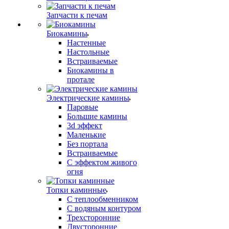
Запчасти к печам
Биокамины
Настенные
Настольные
Встраиваемые
Биокамины в
протале
Электрические камины
Паровые
Большие камины
3d эффект
Маленькие
Без портала
Встраиваемые
С эффектом живого
огня
Топки каминные
С теплообменником
С водяным контуром
Трехсторонние
Двусторонние