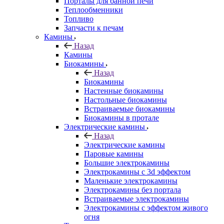
Порталы для банной печи
Теплообменники
Топливо
Запчасти к печам
Камины
Назад
Камины
Биокамины
Назад
Биокамины
Настенные биокамины
Настольные биокамины
Встраиваемые биокамины
Биокамины в протале
Электрические камины
Назад
Электрические камины
Паровые камины
Большие электрокамины
Электрокамины с 3d эффектом
Маленькие электрокамины
Электрокамины без портала
Встраиваемые электрокамины
Электрокамины с эффектом живого
огня