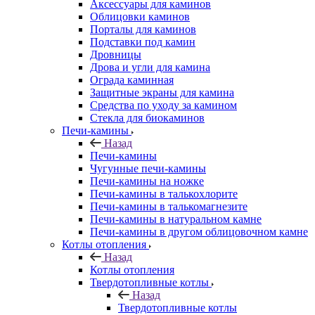
Аксессуары для каминов
Облицовки каминов
Порталы для каминов
Подставки под камин
Дровницы
Дрова и угли для камина
Ограда каминная
Защитные экраны для камина
Средства по уходу за камином
Стекла для биокаминов
Печи-камины
Назад
Печи-камины
Чугунные печи-камины
Печи-камины на ножке
Печи-камины в талькохлорите
Печи-камины в талькомагнезите
Печи-камины в натуральном камне
Печи-камины в другом облицовочном камне
Котлы отопления
Назад
Котлы отопления
Твердотопливные котлы
Назад
Твердотопливные котлы