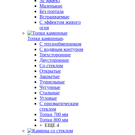
3d эффект
Маленькие
Без портала
Встраиваемые
С эффектом живого
огня
Топки каминные
С теплообменником
С водяным контуром
Трехсторонние
Двусторонние
Со стеклом
Открытые
Закрытые
Туннельные
Чугунные
Стальные
Угловые
С призматическим
стеклом
Топки 700 мм
Топки 800 мм
+ ЕЩЕ 4