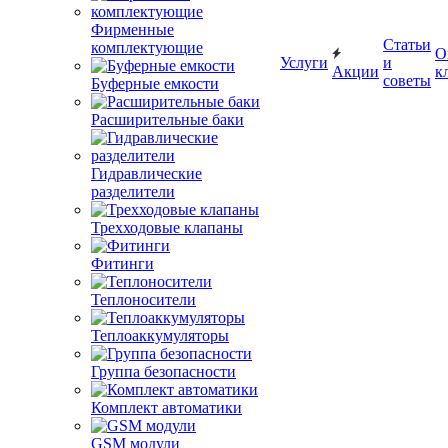
Фирменные
Статьи
комплектующие
О
Услуги
и
Акции
к
советы
Буферные емкости
Расширительные баки
Гидравлические
разделители
Трехходовые клапаны
Фитинги
Теплоносители
Теплоаккумуляторы
Группа безопасности
Комплект автоматики
GSM модули