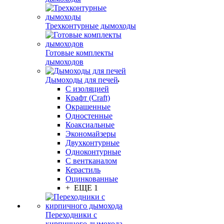
Трехконтурные дымоходы
Готовые комплекты
дымоходов
Дымоходы для печей
С изоляцией
Крафт (Craft)
Окрашенные
Одностенные
Коаксиальные
Экономайзеры
Двухконтурные
Одноконтурные
С вентканалом
Керастиль
Оцинкованные
+ ЕЩЕ 1
Переходники с
кирпичного дымохода