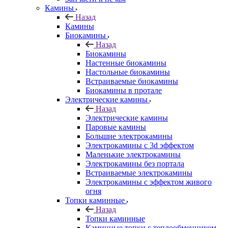
Камины
Назад
Камины
Биокамины
Назад
Биокамины
Настенные биокамины
Настольные биокамины
Встраиваемые биокамины
Биокамины в протале
Электрические камины
Назад
Электрические камины
Паровые камины
Большие электрокамины
Электрокамины с 3d эффектом
Маленькие электрокамины
Электрокамины без портала
Встраиваемые электрокамины
Электрокамины с эффектом живого
огня
Топки каминные
Назад
Топки каминные
Каминные топки с теплообменником