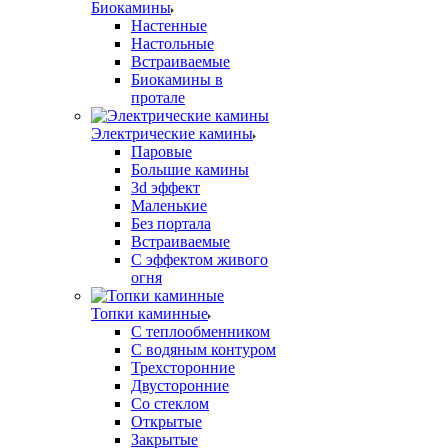
Биокамины
Настенные
Настольные
Встраиваемые
Биокамины в
протале
Электрические камины
Паровые
Большие камины
3d эффект
Маленькие
Без портала
Встраиваемые
С эффектом живого
огня
Топки каминные
С теплообменником
С водяным контуром
Трехсторонние
Двусторонние
Со стеклом
Открытые
Закрытые