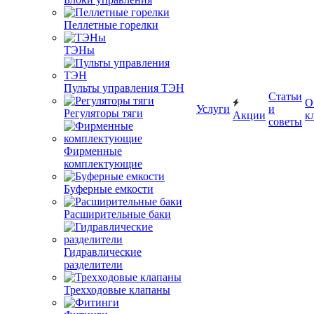
Пеллетные горелки
ТЭНы
Пульты управления ТЭН
Статьи
О
Услуги
и
Регуляторы тяги
Акции
к
советы
Фирменные
комплектующие
Буферные емкости
Расширительные баки
Гидравлические
разделители
Трехходовые клапаны