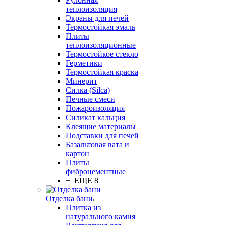
теплоизоляция
Экраны для печей
Термостойкая эмаль
Плиты
теплоизоляционные
Термостойкое стекло
Герметики
Термостойкая краска
Минерит
Силка (Silca)
Печные смеси
Пожароизоляция
Силикат кальция
Клеящие материалы
Подставки для печей
Базальтовая вата и
картон
Плиты
фиброцементные
+ ЕЩЕ 8
Отделка бани
Плитка из
натурального камня