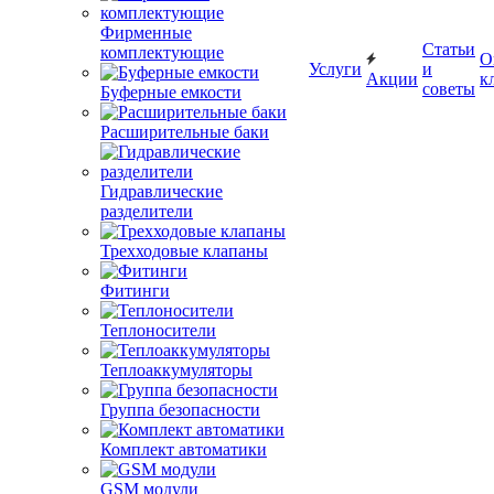
Фирменные
Статьи
комплектующие
О
Услуги
и
Акции
к
советы
Буферные емкости
Расширительные баки
Гидравлические
разделители
Трехходовые клапаны
Фитинги
Теплоносители
Теплоаккумуляторы
Группа безопасности
Комплект автоматики
GSM модули