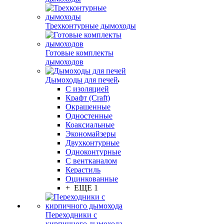
Трехконтурные дымоходы
Готовые комплекты
дымоходов
Дымоходы для печей
С изоляцией
Крафт (Craft)
Окрашенные
Одностенные
Коаксиальные
Экономайзеры
Двухконтурные
Одноконтурные
С вентканалом
Керастиль
Оцинкованные
+ ЕЩЕ 1
Переходники с
кирпичного дымохода