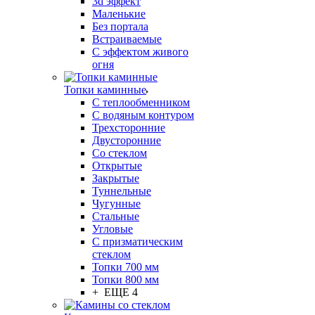
3d эффект
Маленькие
Без портала
Встраиваемые
С эффектом живого
огня
Топки каминные
С теплообменником
С водяным контуром
Трехсторонние
Двусторонние
Со стеклом
Открытые
Закрытые
Туннельные
Чугунные
Стальные
Угловые
С призматическим
стеклом
Топки 700 мм
Топки 800 мм
+ ЕЩЕ 4