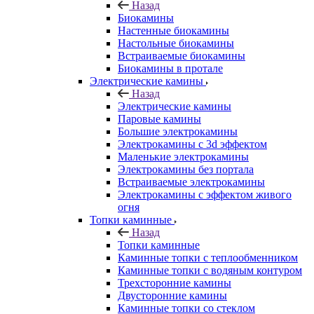
Назад
Биокамины
Настенные биокамины
Настольные биокамины
Встраиваемые биокамины
Биокамины в протале
Электрические камины
Назад
Электрические камины
Паровые камины
Большие электрокамины
Электрокамины с 3d эффектом
Маленькие электрокамины
Электрокамины без портала
Встраиваемые электрокамины
Электрокамины с эффектом живого
огня
Топки каминные
Назад
Топки каминные
Каминные топки с теплообменником
Каминные топки с водяным контуром
Трехсторонние камины
Двусторонние камины
Каминные топки со стеклом