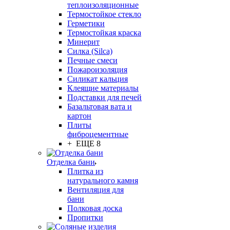
теплоизоляционные
Термостойкое стекло
Герметики
Термостойкая краска
Минерит
Силка (Silca)
Печные смеси
Пожароизоляция
Силикат кальция
Клеящие материалы
Подставки для печей
Базальтовая вата и
картон
Плиты
фиброцементные
+ ЕЩЕ 8
Отделка бани
Плитка из
натурального камня
Вентиляция для
бани
Полковая доска
Пропитки