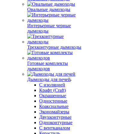
Овальные дымоходы
Интерьерные черные
дымоходы
Трехконтурные дымоходы
Готовые комплекты
дымоходов
Дымоходы для печей
С изоляцией
Крафт (Craft)
Окрашенные
Одностенные
Коаксиальные
Экономайзеры
Двухконтурные
Одноконтурные
С вентканалом
Керастиль