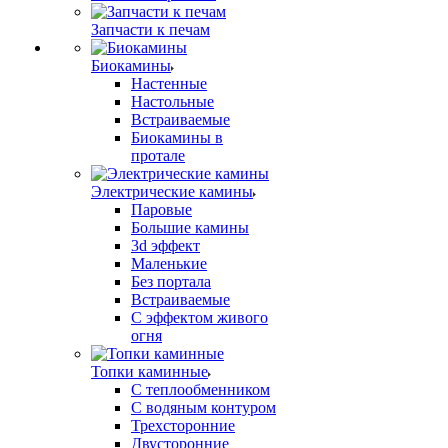
Запчасти к печам
Биокамины
Настенные
Настольные
Встраиваемые
Биокамины в
протале
Электрические камины
Паровые
Большие камины
3d эффект
Маленькие
Без портала
Встраиваемые
С эффектом живого
огня
Топки каминные
С теплообменником
С водяным контуром
Трехсторонние
Двусторонние