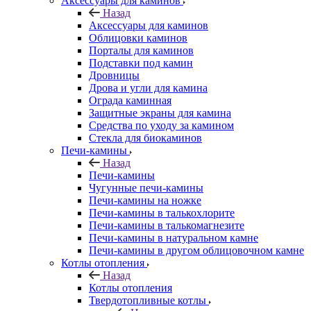
Аксессуары для каминов
Назад
Аксессуары для каминов
Облицовки каминов
Порталы для каминов
Подставки под камин
Дровницы
Дрова и угли для камина
Ограда каминная
Защитные экраны для камина
Средства по уходу за камином
Стекла для биокаминов
Печи-камины
Назад
Печи-камины
Чугунные печи-камины
Печи-камины на ножке
Печи-камины в талькохлорите
Печи-камины в талькомагнезите
Печи-камины в натуральном камне
Печи-камины в другом облицовочном камне
Котлы отопления
Назад
Котлы отопления
Твердотопливные котлы