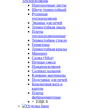
Теплоизоляция
Притопочные листы
Шнур термостойкий
Рулонная
теплоизоляция
Экраны для печей
Термостойкая эмаль
Плиты
теплоизоляционные
Термостойкое стекло
Герметики
Термостойкая краска
Минерит
Силка (Silca)
Печные смеси
Пожароизоляция
Силикат кальция
Клеящие материалы
Подставки для печей
Базальтовая вата и
картон
Плиты
фиброцементные
+ ЕЩЕ 8