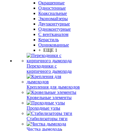
Окрашенные
Одностенные
Коаксиальные
Экономайзеры
Двухконтурные
Одноконтурные
С вентканалом
Керастиль
Оцинкованные
+ ЕЩЕ 1
Переходники с
кирпичного дымохода
Крепления для дымоходов
Кровельные элементы
Проходные узлы
Стабилизаторы тяги
Чистка дымохода