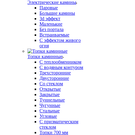
Электрические камины
Паровые
Большие камины
3d эффект
Маленькие
Без портала
Встраиваемые
С эффектом живого
огня
Топки каминные
С теплообменником
С водяным контуром
Трехсторонние
Двусторонние
Со стеклом
Открытые
Закрытые
Туннельные
Чугунные
Стальные
Угловые
С призматическим
стеклом
Топки 700 мм