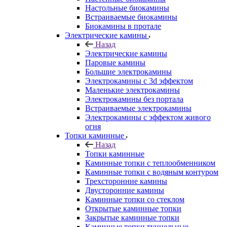
Настольные биокамины
Встраиваемые биокамины
Биокамины в протале
Электрические камины
Назад
Электрические камины
Паровые камины
Большие электрокамины
Электрокамины с 3d эффектом
Маленькие электрокамины
Электрокамины без портала
Встраиваемые электрокамины
Электрокамины с эффектом живого
огня
Топки каминные
Назад
Топки каминные
Каминные топки с теплообменником
Каминные топки с водяным контуром
Трехсторонние камины
Двусторонние камины
Каминные топки со стеклом
Открытые каминные топки
Закрытые каминные топки
Каминные топки туннельные