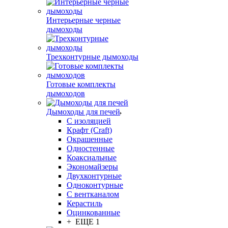
Интерьерные черные
дымоходы
Трехконтурные дымоходы
Готовые комплекты
дымоходов
Дымоходы для печей
С изоляцией
Крафт (Craft)
Окрашенные
Одностенные
Коаксиальные
Экономайзеры
Двухконтурные
Одноконтурные
С вентканалом
Керастиль
Оцинкованные
+ ЕЩЕ 1