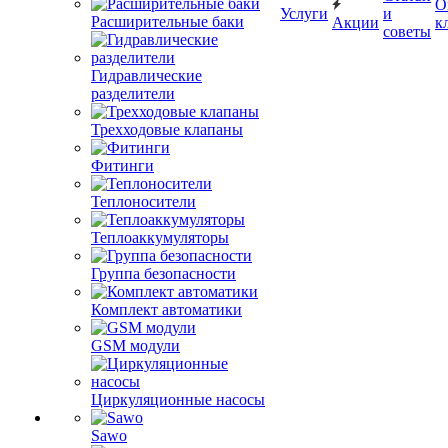
О
Услуги
и
Расширительные баки
Акции
к
советы
Гидравлические
разделители
Трехходовые клапаны
Фитинги
Теплоносители
Теплоаккумуляторы
Группа безопасности
Комплект автоматики
GSM модули
Циркуляционные насосы
Sawo