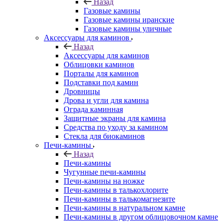
Назад
Газовые камины
Газовые камины иранские
Газовые камины уличные
Аксессуары для каминов
Назад
Аксессуары для каминов
Облицовки каминов
Порталы для каминов
Подставки под камин
Дровницы
Дрова и угли для камина
Ограда каминная
Защитные экраны для камина
Средства по уходу за камином
Стекла для биокаминов
Печи-камины
Назад
Печи-камины
Чугунные печи-камины
Печи-камины на ножке
Печи-камины в талькохлорите
Печи-камины в талькомагнезите
Печи-камины в натуральном камне
Печи-камины в другом облицовочном камне