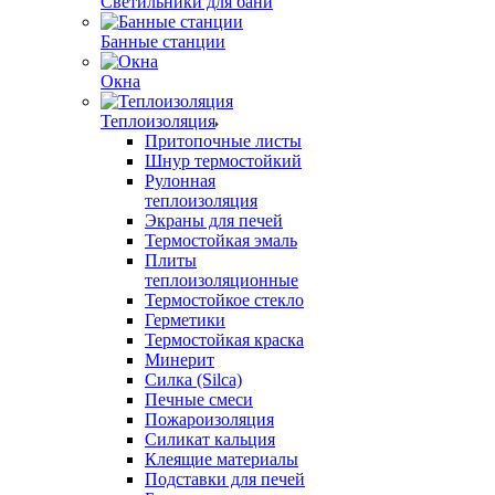
Светильники для бани
Банные станции
Окна
Теплоизоляция
Притопочные листы
Шнур термостойкий
Рулонная
теплоизоляция
Экраны для печей
Термостойкая эмаль
Плиты
теплоизоляционные
Термостойкое стекло
Герметики
Термостойкая краска
Минерит
Силка (Silca)
Печные смеси
Пожароизоляция
Силикат кальция
Клеящие материалы
Подставки для печей