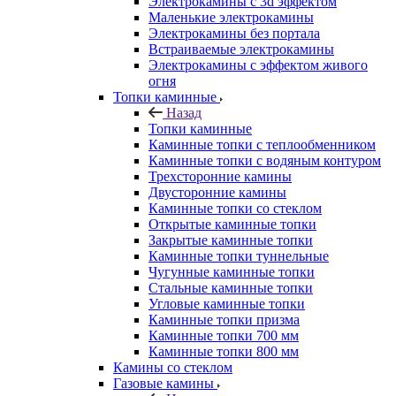
Электрокамины с 3d эффектом
Маленькие электрокамины
Электрокамины без портала
Встраиваемые электрокамины
Электрокамины с эффектом живого
огня
Топки каминные
Назад
Топки каминные
Каминные топки с теплообменником
Каминные топки с водяным контуром
Трехсторонние камины
Двусторонние камины
Каминные топки со стеклом
Открытые каминные топки
Закрытые каминные топки
Каминные топки туннельные
Чугунные каминные топки
Стальные каминные топки
Угловые каминные топки
Каминные топки призма
Каминные топки 700 мм
Каминные топки 800 мм
Камины со стеклом
Газовые камины