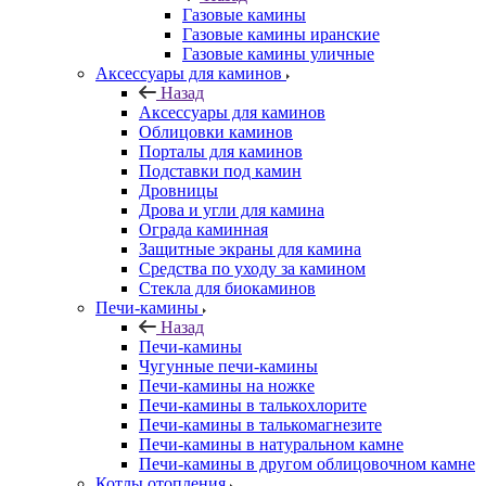
Газовые камины
Газовые камины иранские
Газовые камины уличные
Аксессуары для каминов
Назад
Аксессуары для каминов
Облицовки каминов
Порталы для каминов
Подставки под камин
Дровницы
Дрова и угли для камина
Ограда каминная
Защитные экраны для камина
Средства по уходу за камином
Стекла для биокаминов
Печи-камины
Назад
Печи-камины
Чугунные печи-камины
Печи-камины на ножке
Печи-камины в талькохлорите
Печи-камины в талькомагнезите
Печи-камины в натуральном камне
Печи-камины в другом облицовочном камне
Котлы отопления