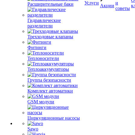
О
Услуги
и
Расширительные баки
Акции
к
советы
Гидравлические
разделители
Трехходовые клапаны
Фитинги
Теплоносители
Теплоаккумуляторы
Группа безопасности
Комплект автоматики
GSM модули
Циркуляционные насосы
Sawo