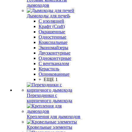
дымоходов
Дымоходы для печей
С изоляцией
Крафт (Craft)
Окрашенные
Одностенные
Коаксиальные
Экономайзеры
Двухконтурные
Одноконтурные
С вентканалом
Керастиль
Оцинкованные
+ ЕЩЕ 1
Переходники с
кирпичного дымохода
Крепления для дымоходов
Кровельные элементы