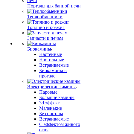
Порталы для банной печи
Теплообменники
Топливо и розжиг
Запчасти к печам
Биокамины
Настенные
Настольные
Встраиваемые
Биокамины в
протале
Электрические камины
Паровые
Большие камины
3d эффект
Маленькие
Без портала
Встраиваемые
С эффектом живого
огня