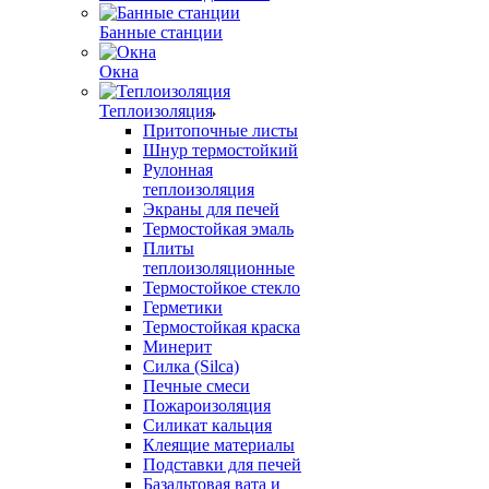
Банные станции
Окна
Теплоизоляция
Притопочные листы
Шнур термостойкий
Рулонная
теплоизоляция
Экраны для печей
Термостойкая эмаль
Плиты
теплоизоляционные
Термостойкое стекло
Герметики
Термостойкая краска
Минерит
Силка (Silca)
Печные смеси
Пожароизоляция
Силикат кальция
Клеящие материалы
Подставки для печей
Базальтовая вата и