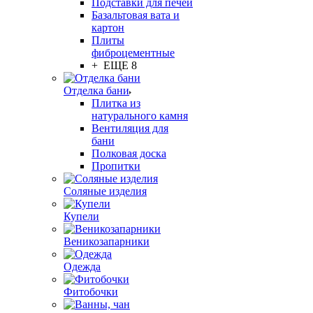
Подставки для печей
Базальтовая вата и
картон
Плиты
фиброцементные
+ ЕЩЕ 8
Отделка бани
Плитка из
натурального камня
Вентиляция для
бани
Полковая доска
Пропитки
Соляные изделия
Купели
Веникозапарники
Одежда
Фитобочки