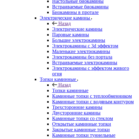
Настольные биокамины
Встраиваемые биокамины
Биокамины в протале
Электрические камины
Назад
Электрические камины
Паровые камины
Большие электрокамины
Электрокамины с 3d эффектом
Маленькие электрокамины
Электрокамины без портала
Встраиваемые электрокамины
Электрокамины с эффектом живого
огня
Топки каминные
Назад
Топки каминные
Каминные топки с теплообменником
Каминные топки с водяным контуром
Трехсторонние камины
Двусторонние камины
Каминные топки со стеклом
Открытые каминные топки
Закрытые каминные топки
Каминные топки туннельные