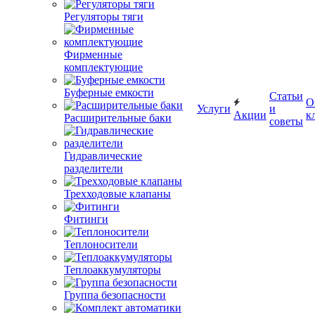
Регуляторы тяги
Фирменные
комплектующие
Буферные емкости
Статьи
О
Услуги
и
Акции
к
Расширительные баки
советы
Гидравлические
разделители
Трехходовые клапаны
Фитинги
Теплоносители
Теплоаккумуляторы
Группа безопасности