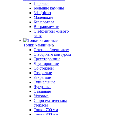
Паровые
Большие камины
3d эффект
Маленькие
Без портала
Встраиваемые
С эффектом живого
огня
Топки каминные
С теплообменником
С водяным контуром
Трехсторонние
Двусторонние
Со стеклом
Открытые
Закрытые
Туннельные
Чугунные
Стальные
Угловые
С призматическим
стеклом
Топки 700 мм
Топки 800 мм