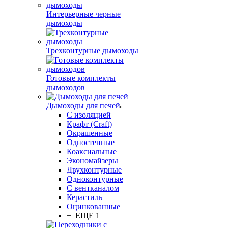
Интерьерные черные
дымоходы
Трехконтурные дымоходы
Готовые комплекты
дымоходов
Дымоходы для печей
С изоляцией
Крафт (Craft)
Окрашенные
Одностенные
Коаксиальные
Экономайзеры
Двухконтурные
Одноконтурные
С вентканалом
Керастиль
Оцинкованные
+ ЕЩЕ 1