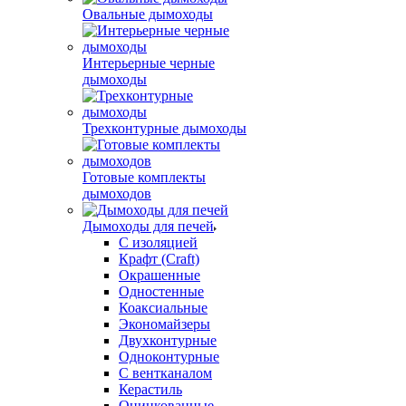
Овальные дымоходы
Интерьерные черные
дымоходы
Трехконтурные дымоходы
Готовые комплекты
дымоходов
Дымоходы для печей
С изоляцией
Крафт (Craft)
Окрашенные
Одностенные
Коаксиальные
Экономайзеры
Двухконтурные
Одноконтурные
С вентканалом
Керастиль
Оцинкованные