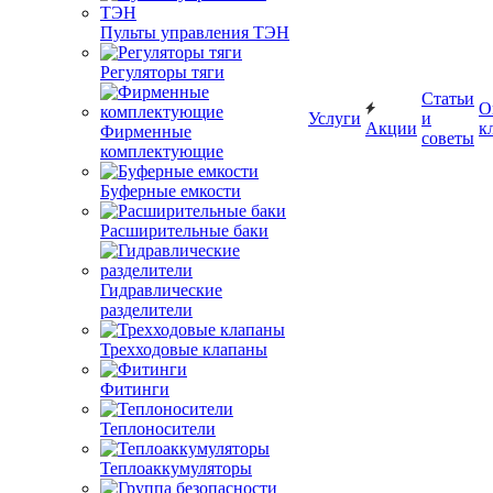
Пульты управления ТЭН
Регуляторы тяги
Статьи
О
Услуги
и
Акции
к
Фирменные
советы
комплектующие
Буферные емкости
Расширительные баки
Гидравлические
разделители
Трехходовые клапаны
Фитинги
Теплоносители
Теплоаккумуляторы