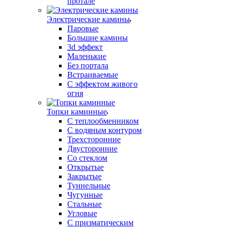
протале
Электрические камины
Паровые
Большие камины
3d эффект
Маленькие
Без портала
Встраиваемые
С эффектом живого
огня
Топки каминные
С теплообменником
С водяным контуром
Трехсторонние
Двусторонние
Со стеклом
Открытые
Закрытые
Туннельные
Чугунные
Стальные
Угловые
С призматическим