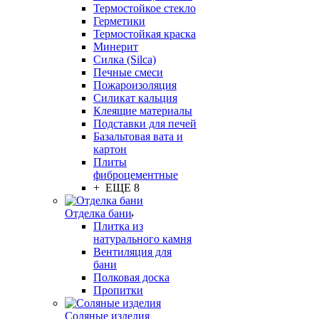
Термостойкое стекло
Герметики
Термостойкая краска
Минерит
Силка (Silca)
Печные смеси
Пожароизоляция
Силикат кальция
Клеящие материалы
Подставки для печей
Базальтовая вата и
картон
Плиты
фиброцементные
+ ЕЩЕ 8
Отделка бани
Плитка из
натурального камня
Вентиляция для
бани
Полковая доска
Пропитки
Соляные изделия