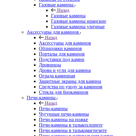
Газовые камины
Назад
Газовые камины
Газовые камины иранские
Газовые камины уличные
Аксессуары для каминов
Назад
Аксессуары для каминов
Облицовки каминов
Порталы для каминов
Подставки под камин
Дровницы
Дрова и угли для камина
Ограда каминная
Защитные экраны для камина
Средства по уходу за камином
Стекла для биокаминов
Печи-камины
Назад
Печи-камины
Чугунные печи-камины
Печи-камины на ножке
Печи-камины в талькохлорите
Печи-камины в талькомагнезите
Печи-камины в натуральном камне