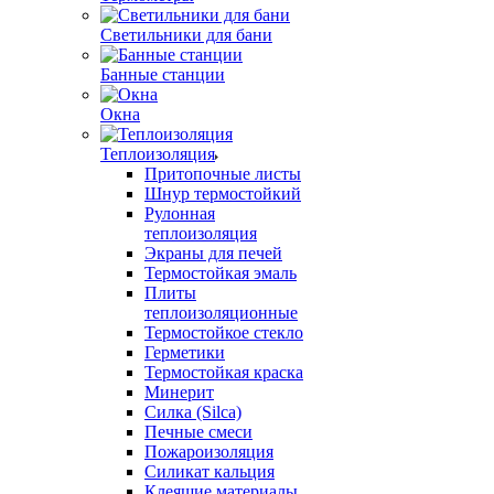
Светильники для бани
Банные станции
Окна
Теплоизоляция
Притопочные листы
Шнур термостойкий
Рулонная
теплоизоляция
Экраны для печей
Термостойкая эмаль
Плиты
теплоизоляционные
Термостойкое стекло
Герметики
Термостойкая краска
Минерит
Силка (Silca)
Печные смеси
Пожароизоляция
Силикат кальция
Клеящие материалы