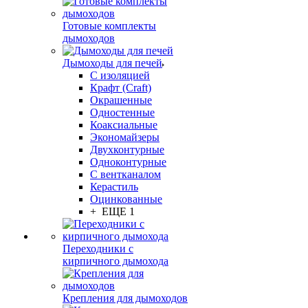
Готовые комплекты
дымоходов
Дымоходы для печей
С изоляцией
Крафт (Craft)
Окрашенные
Одностенные
Коаксиальные
Экономайзеры
Двухконтурные
Одноконтурные
С вентканалом
Керастиль
Оцинкованные
+ ЕЩЕ 1
Переходники с
кирпичного дымохода
Крепления для дымоходов