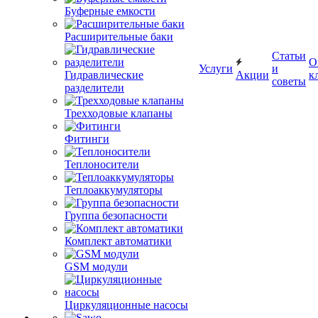
Буферные емкости
Расширительные баки
Статьи
О
Услуги
и
Гидравлические
Акции
к
советы
разделители
Трехходовые клапаны
Фитинги
Теплоносители
Теплоаккумуляторы
Группа безопасности
Комплект автоматики
GSM модули
Циркуляционные насосы