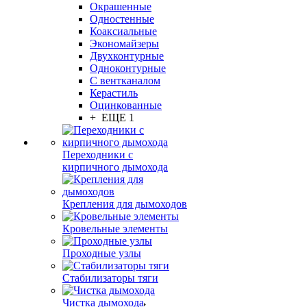
Окрашенные
Одностенные
Коаксиальные
Экономайзеры
Двухконтурные
Одноконтурные
С вентканалом
Керастиль
Оцинкованные
+ ЕЩЕ 1
Переходники с
кирпичного дымохода
Крепления для дымоходов
Кровельные элементы
Проходные узлы
Стабилизаторы тяги
Чистка дымохода