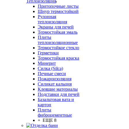
Теплоизоляция
Притопочные листы
Шнур термостойкий
Рулонная
теплоизоляция
Экраны для печей
Термостойкая эмаль
Плиты
теплоизоляционные
Термостойкое стекло
Герметики
Термостойкая краска
Минерит
Силка (Silca)
Печные смеси
Пожароизоляция
Силикат кальция
Клеящие материалы
Подставки для печей
Базальтовая вата и
картон
Плиты
фиброцементные
+ ЕЩЕ 8