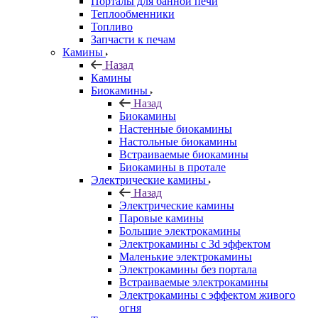
Порталы для банной печи
Теплообменники
Топливо
Запчасти к печам
Камины
Назад
Камины
Биокамины
Назад
Биокамины
Настенные биокамины
Настольные биокамины
Встраиваемые биокамины
Биокамины в протале
Электрические камины
Назад
Электрические камины
Паровые камины
Большие электрокамины
Электрокамины с 3d эффектом
Маленькие электрокамины
Электрокамины без портала
Встраиваемые электрокамины
Электрокамины с эффектом живого
огня