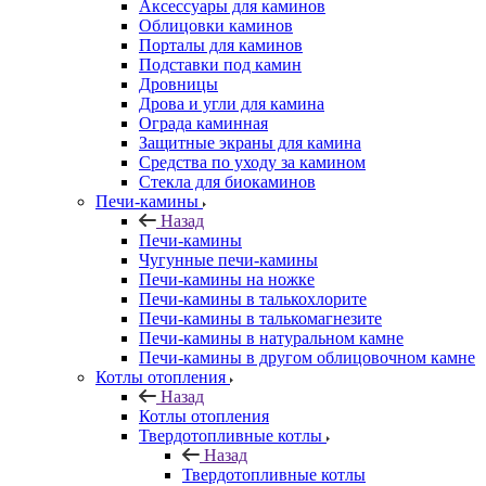
Аксессуары для каминов
Облицовки каминов
Порталы для каминов
Подставки под камин
Дровницы
Дрова и угли для камина
Ограда каминная
Защитные экраны для камина
Средства по уходу за камином
Стекла для биокаминов
Печи-камины
Назад
Печи-камины
Чугунные печи-камины
Печи-камины на ножке
Печи-камины в талькохлорите
Печи-камины в талькомагнезите
Печи-камины в натуральном камне
Печи-камины в другом облицовочном камне
Котлы отопления
Назад
Котлы отопления
Твердотопливные котлы
Назад
Твердотопливные котлы