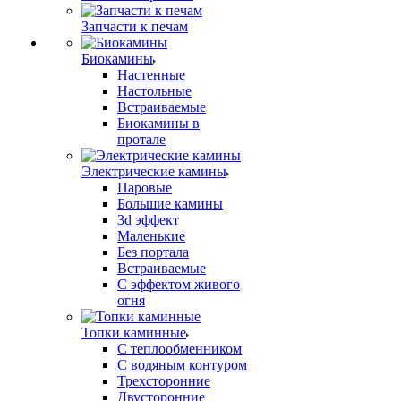
Запчасти к печам
Биокамины
Настенные
Настольные
Встраиваемые
Биокамины в
протале
Электрические камины
Паровые
Большие камины
3d эффект
Маленькие
Без портала
Встраиваемые
С эффектом живого
огня
Топки каминные
С теплообменником
С водяным контуром
Трехсторонние
Двусторонние