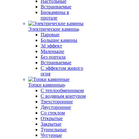
Настольные
Встраиваемые
Биокамины в
протале
Электрические камины
Паровые
Большие камины
3d эффект
Маленькие
Без портала
Встраиваемые
С эффектом живого
огня
Топки каминные
С теплообменником
С водяным контуром
Трехсторонние
Двусторонние
Со стеклом
Открытые
Закрытые
Туннельные
Чугунные