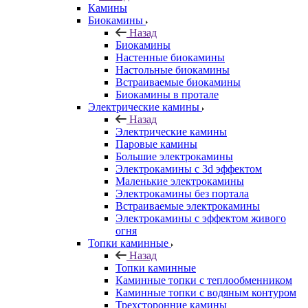
Камины
Биокамины
Назад
Биокамины
Настенные биокамины
Настольные биокамины
Встраиваемые биокамины
Биокамины в протале
Электрические камины
Назад
Электрические камины
Паровые камины
Большие электрокамины
Электрокамины с 3d эффектом
Маленькие электрокамины
Электрокамины без портала
Встраиваемые электрокамины
Электрокамины с эффектом живого
огня
Топки каминные
Назад
Топки каминные
Каминные топки с теплообменником
Каминные топки с водяным контуром
Трехсторонние камины