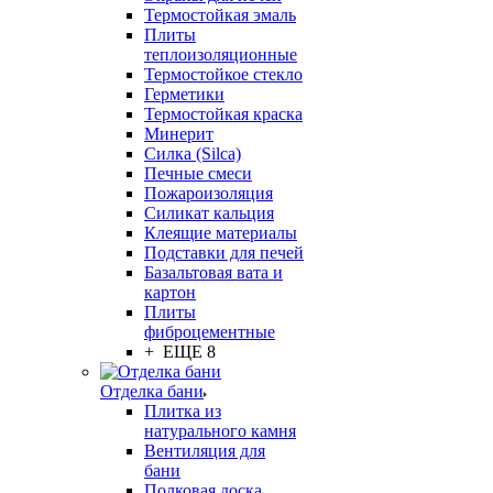
Термостойкая эмаль
Плиты
теплоизоляционные
Термостойкое стекло
Герметики
Термостойкая краска
Минерит
Силка (Silca)
Печные смеси
Пожароизоляция
Силикат кальция
Клеящие материалы
Подставки для печей
Базальтовая вата и
картон
Плиты
фиброцементные
+ ЕЩЕ 8
Отделка бани
Плитка из
натурального камня
Вентиляция для
бани
Полковая доска