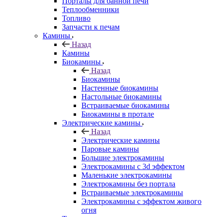
Порталы для банной печи
Теплообменники
Топливо
Запчасти к печам
Камины
Назад
Камины
Биокамины
Назад
Биокамины
Настенные биокамины
Настольные биокамины
Встраиваемые биокамины
Биокамины в протале
Электрические камины
Назад
Электрические камины
Паровые камины
Большие электрокамины
Электрокамины с 3d эффектом
Маленькие электрокамины
Электрокамины без портала
Встраиваемые электрокамины
Электрокамины с эффектом живого
огня