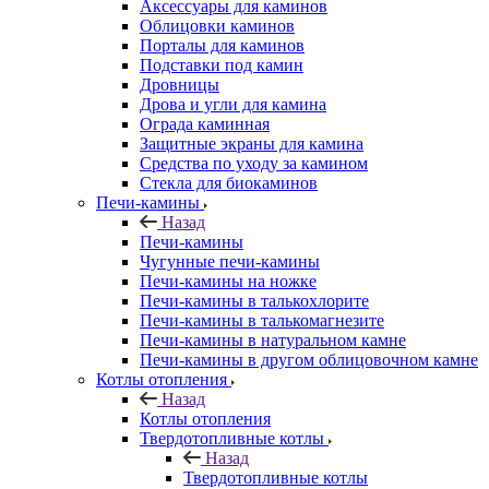
Аксессуары для каминов
Облицовки каминов
Порталы для каминов
Подставки под камин
Дровницы
Дрова и угли для камина
Ограда каминная
Защитные экраны для камина
Средства по уходу за камином
Стекла для биокаминов
Печи-камины
Назад
Печи-камины
Чугунные печи-камины
Печи-камины на ножке
Печи-камины в талькохлорите
Печи-камины в талькомагнезите
Печи-камины в натуральном камне
Печи-камины в другом облицовочном камне
Котлы отопления
Назад
Котлы отопления
Твердотопливные котлы
Назад
Твердотопливные котлы