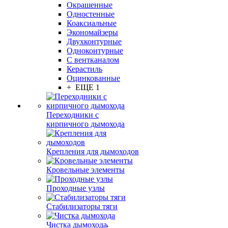
Окрашенные
Одностенные
Коаксиальные
Экономайзеры
Двухконтурные
Одноконтурные
С вентканалом
Керастиль
Оцинкованные
+ ЕЩЕ 1
Переходники с
кирпичного дымохода
Крепления для дымоходов
Кровельные элементы
Проходные узлы
Стабилизаторы тяги
Чистка дымохода