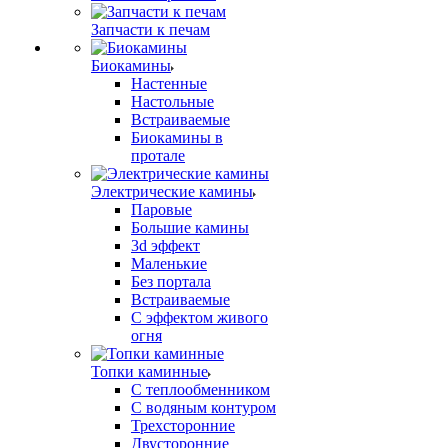
Запчасти к печам
Биокамины
Настенные
Настольные
Встраиваемые
Биокамины в
протале
Электрические камины
Паровые
Большие камины
3d эффект
Маленькие
Без портала
Встраиваемые
С эффектом живого
огня
Топки каминные
С теплообменником
С водяным контуром
Трехсторонние
Двусторонние