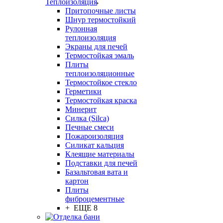
Теплоизоляция
Притопочные листы
Шнур термостойкий
Рулонная
теплоизоляция
Экраны для печей
Термостойкая эмаль
Плиты
теплоизоляционные
Термостойкое стекло
Герметики
Термостойкая краска
Минерит
Силка (Silca)
Печные смеси
Пожароизоляция
Силикат кальция
Клеящие материалы
Подставки для печей
Базальтовая вата и
картон
Плиты
фиброцементные
+ ЕЩЕ 8