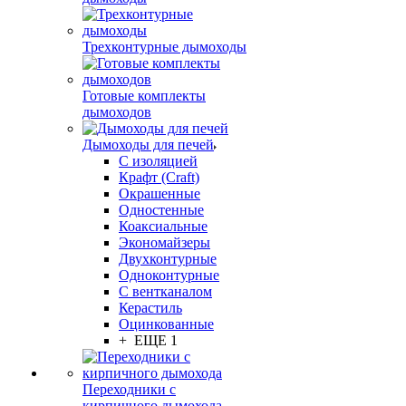
Трехконтурные дымоходы
Готовые комплекты
дымоходов
Дымоходы для печей
С изоляцией
Крафт (Craft)
Окрашенные
Одностенные
Коаксиальные
Экономайзеры
Двухконтурные
Одноконтурные
С вентканалом
Керастиль
Оцинкованные
+ ЕЩЕ 1
Переходники с
кирпичного дымохода