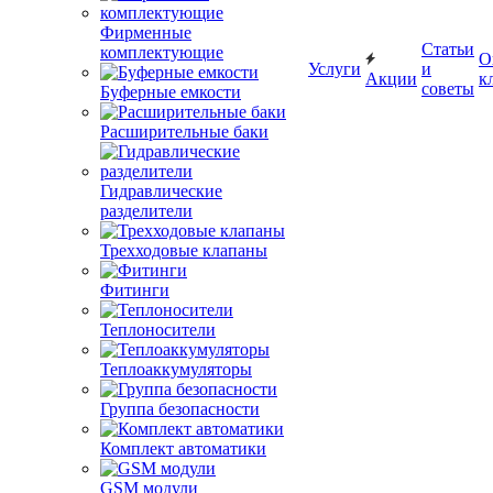
Фирменные
Статьи
комплектующие
О
Услуги
и
Акции
к
советы
Буферные емкости
Расширительные баки
Гидравлические
разделители
Трехходовые клапаны
Фитинги
Теплоносители
Теплоаккумуляторы
Группа безопасности
Комплект автоматики
GSM модули