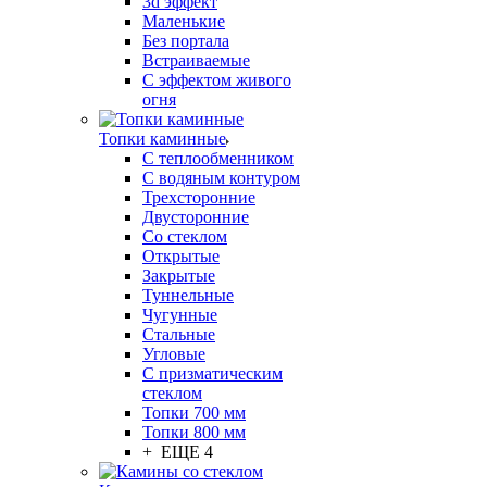
3d эффект
Маленькие
Без портала
Встраиваемые
С эффектом живого
огня
Топки каминные
С теплообменником
С водяным контуром
Трехсторонние
Двусторонние
Со стеклом
Открытые
Закрытые
Туннельные
Чугунные
Стальные
Угловые
С призматическим
стеклом
Топки 700 мм
Топки 800 мм
+ ЕЩЕ 4