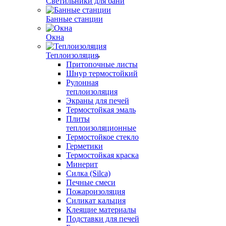
Светильники для бани
Банные станции
Окна
Теплоизоляция
Притопочные листы
Шнур термостойкий
Рулонная
теплоизоляция
Экраны для печей
Термостойкая эмаль
Плиты
теплоизоляционные
Термостойкое стекло
Герметики
Термостойкая краска
Минерит
Силка (Silca)
Печные смеси
Пожароизоляция
Силикат кальция
Клеящие материалы
Подставки для печей