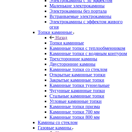
Электрокамины с 3d эффектом
Маленькие электрокамины
Электрокамины без портала
Встраиваемые электрокамины
Электрокамины с эффектом живого
огня
Топки каминные
Назад
Топки каминные
Каминные топки с теплообменником
Каминные топки с водяным контуром
Трехсторонние камины
Двусторонние камины
Каминные топки со стеклом
Открытые каминные топки
Закрытые каминные топки
Каминные топки туннельные
Чугунные каминные топки
Стальные каминные топки
Угловые каминные топки
Каминные топки призма
Каминные топки 700 мм
Каминные топки 800 мм
Камины со стеклом
Газовые камины