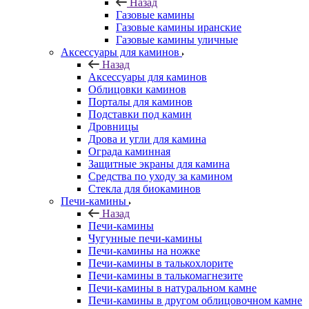
Назад
Газовые камины
Газовые камины иранские
Газовые камины уличные
Аксессуары для каминов
Назад
Аксессуары для каминов
Облицовки каминов
Порталы для каминов
Подставки под камин
Дровницы
Дрова и угли для камина
Ограда каминная
Защитные экраны для камина
Средства по уходу за камином
Стекла для биокаминов
Печи-камины
Назад
Печи-камины
Чугунные печи-камины
Печи-камины на ножке
Печи-камины в талькохлорите
Печи-камины в талькомагнезите
Печи-камины в натуральном камне
Печи-камины в другом облицовочном камне