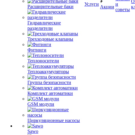
О
Услуги
и
Расширительные баки
Акции
к
советы
Гидравлические
разделители
Трехходовые клапаны
Фитинги
Теплоносители
Теплоаккумуляторы
Группа безопасности
Комплект автоматики
GSM модули
Циркуляционные насосы
Sawo