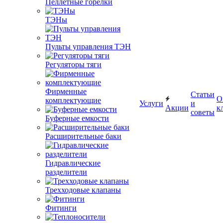
Пеллетные горелки
ТЭНы
Пульты управления ТЭН
Регуляторы тяги
Фирменные
Статьи
О
комплектующие
Услуги
и
Акции
к
советы
Буферные емкости
Расширительные баки
Гидравлические
разделители
Трехходовые клапаны
Фитинги