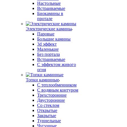
Настольные
Встраиваемые
Биокамины в
протале
Электрические камины
Паровые
Большие камины
3d эффект
Маленькие
Без портала
Встраиваемые
С эффектом живого
огня
Топки каминные
С теплообменником
С водяным контуром
Трехсторонние
Двусторонние
Со стеклом
Открытые
Закрытые
Туннельные
Чугунные