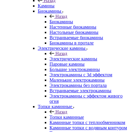
Назад
Камины
Биокамины
Назад
Биокамины
Настенные биокамины
Настольные биокамины
Встраиваемые биокамины
Биокамины в протале
Электрические камины
Назад
Электрические камины
Паровые камины
Большие электрокамины
Электрокамины с 3d эффектом
Маленькие электрокамины
Электрокамины без портала
Встраиваемые электрокамины
Электрокамины с эффектом живого
огня
Топки каминные
Назад
Топки каминные
Каминные топки с теплообменником
Каминные топки с водяным контуром