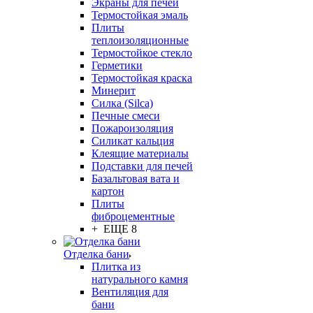
Экраны для печей
Термостойкая эмаль
Плиты
теплоизоляционные
Термостойкое стекло
Герметики
Термостойкая краска
Минерит
Силка (Silca)
Печные смеси
Пожароизоляция
Силикат кальция
Клеящие материалы
Подставки для печей
Базальтовая вата и
картон
Плиты
фиброцементные
+ ЕЩЕ 8
Отделка бани
Плитка из
натурального камня
Вентиляция для
бани